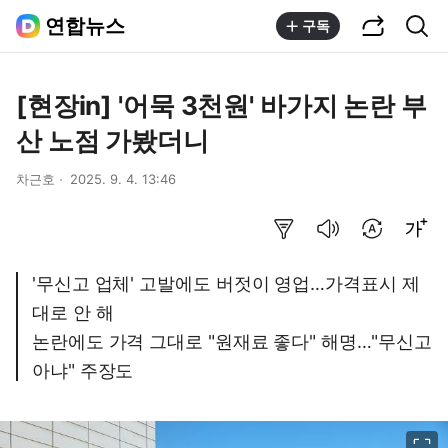
공유하기
통합검색
연합뉴스
구독
[현장in] '어묵 3천원' 바가지 논란 부
산 노점 가봤더니
차근호
2025. 9. 4. 13:46
요약보기
음성으로 듣기
번역 설정
글씨크기 조절하기
'무신고 업체' 고발에도 버젓이 영업…가격표시 제
대로 안 해
논란에도 가격 그대로 "원재료 좋다" 해명…"무신고
아냐" 주장도
이미지 크게 보기