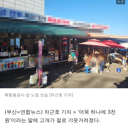
해동용궁사 앞 노점 모습 [차근호 기자]
(부산=연합뉴스) 차근호 기자 = '어묵 하나에 3천
원'이라는 말에 고개가 절로 갸웃거려졌다.