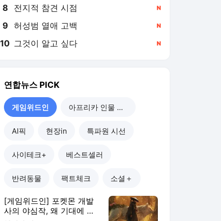
8
전지적 참견 시점
,신규
9
허성범 열애 고백
,신규
10
그것이 알고 싶다
,신규
연합뉴스
PICK
게임위드인
아프리카 인물 열전
AI픽
현장in
특파원 시선
사이테크+
베스트셀러
반려동물
팩트체크
소셜＋
[게임위드인] 포켓몬 개발
사의 야심작, 왜 기대에 못
미쳤나