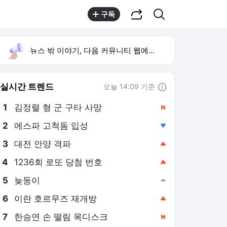
공유하기
검색
구독
뉴스 밖 이야기, 다음 커뮤니티 웹에서 보기
실시간 트렌드
오늘 14:09 기준
툴팁보기
1
김정렬 형 군 구타 사망
,신규
2
에스파 고척돔 입성
,하락
3
대전 안양 격파
,상승
4
1236회 로또 당첨 번호
,상승
5
늦둥이
,유지
6
이란 호르무즈 재개방
,상승
7
한승연 손 떨림 목디스크
,신규