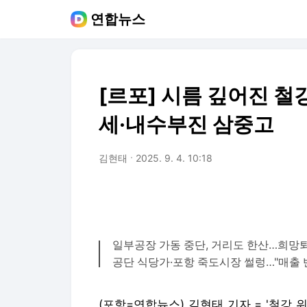
연합뉴스
[르포] 시름 깊어진 
세·내수부진 삼중고
김현태
2025. 9. 4. 10:18
일부공장 가동 중단, 거리도 한산…희망
공단 식당가·포항 죽도시장 썰렁…"매출 
(포항=연합뉴스) 김현태 기자 = '철강