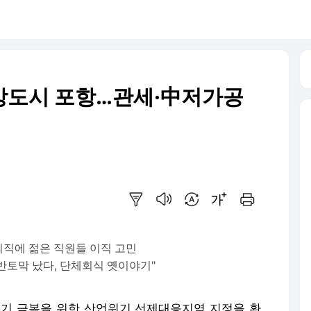
철강도시 포항…관세·中저가공
요약보기
음성으로 듣기
번역 설정
글씨크기 조절하기
인쇄하기
퇴직에 젊은 직원들 이직 고민
반토막 났다, 단체회식 옛이야기"
 위기 극복을 위한 산업위기 선제대응지역 지정을 환