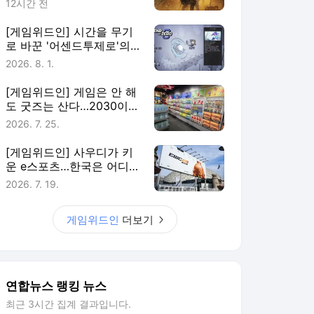
12시간 전
[게임위드인] 시간을 무기
로 바꾼 '어센드투제로'의
실험
2026. 8. 1.
[게임위드인] 게임은 안 해
도 굿즈는 산다…2030이
게임에 남는 법
2026. 7. 25.
[게임위드인] 사우디가 키
운 e스포츠…한국은 어디에
있나
2026. 7. 19.
게임위드인
더보기
연합뉴스 랭킹 뉴스
최근 3시간 집계 결과입니다.