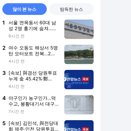
많이 본 뉴스
탐독한 뉴스
1
서울 면목동서 60대 남
성 2명 흉기에 숨져…지
인 사이 추정(종합)
6시간 전
2
여수 오동도 해상서 5명
탄 모터보트 전복…2명
사망(종합3보)
4시간 전
3
[속보] 與경선 당원투표
누계 金 45.42%·鄭
44.56%…가중치 未반영
4시간 전
4
야구인가 농구인가…덕
수고, 봉황대기서 대구
북구SC에 42-0 승리
7시간 전
5
[속보] 김민석, 與전당대
회 제주·인천 당원투표