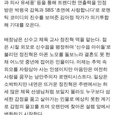
과 의사 유세풍' 등을 통해 트렌디한 연출력을 인정
받은 박원국 감독과 SBS '초면에 사랑합니다'로 로맨
틱 코미디의 진수를 보여준 김아정 작가가 의기투합
해 기대를 모은다.
배정남은 신수고 체육 교사 정진혁 역을 맡는다. 젊
은 시절 외모로 신수읍을 평정하며 '신수읍 아이돌'로
불리던 정진혁은 아픈 노모를 돌보느라 결혼도 못 한
채 어느덧 중년에 접어든 인물이다. 이제는 추억 속
외모를 자랑삼아 사는 인생이지만 마음만은 여전히
사랑을 꿈꾸는 낭만주의자 로맨티시스트다. 일상은
소박하지만 내면은 뜨거운 정진혁은 주변에서는 허
세 많은 체육 선생님처럼 보일지 몰라도 누구보다 섬
세한 감정을 품고 살아가는 인물로 예상치 못한 계기
로 감정의 물꼬를 트며 오랜만에 찾아온 설렘 앞에서
변화하기 시작한다.