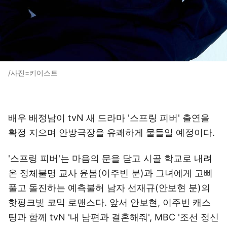
/사진=키이스트
배우 배정남이 tvN 새 드라마 '스프링 피버' 출연을
확정 지으며 안방극장을 유쾌하게 물들일 예정이다.
'스프링 피버'는 마음의 문을 닫고 시골 학교로 내려
온 정체불명 교사 윤봄(이주빈 분)과 그녀에게 고삐
풀고 돌진하는 예측불허 남자 선재규(안보현 분)의
핫핑크빛 코믹 로맨스다. 앞서 안보현, 이주빈 캐스
팅과 함께 tvN '내 남편과 결혼해줘', MBC '조선 정신