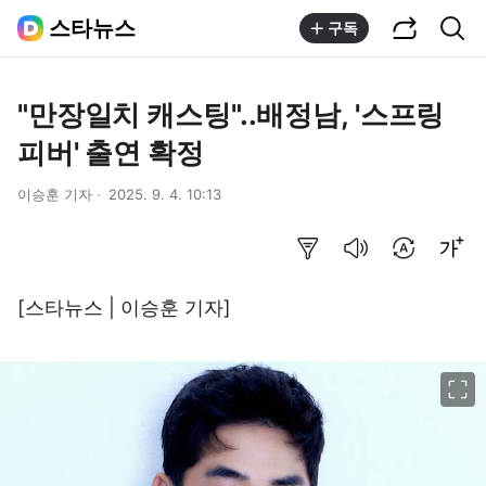
공유하기
통합검색
스타뉴스
구독
"만장일치 캐스팅"..배정남, '스프링
피버' 출연 확정
이승훈 기자
2025. 9. 4. 10:13
요약보기
음성으로 듣기
번역 설정
글씨크기 조절하기
[스타뉴스 | 이승훈 기자]
이미지 크게 보기