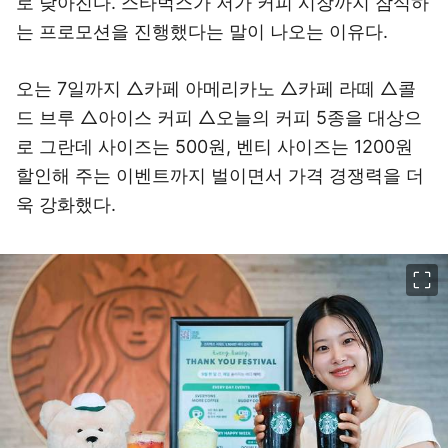
로 낮아진다. 스타벅스가 저가 커피 시장까지 잠식하
는 프로모션을 진행했다는 말이 나오는 이유다.
오는 7일까지 △카페 아메리카노 △카페 라떼 △콜
드 브루 △아이스 커피 △오늘의 커피 5종을 대상으
로 그란데 사이즈는 500원, 벤티 사이즈는 1200원
할인해 주는 이벤트까지 벌이면서 가격 경쟁력을 더
욱 강화했다.
이미지 크게 보기