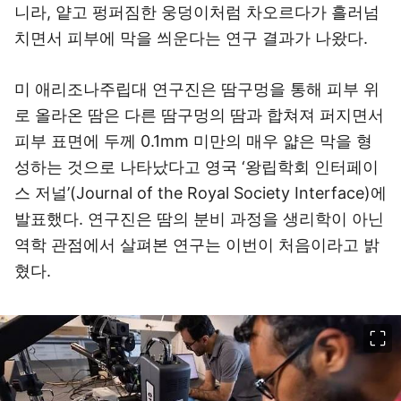
니라, 얕고 펑퍼짐한 웅덩이처럼 차오르다가 흘러넘
치면서 피부에 막을 씌운다는 연구 결과가 나왔다.
미 애리조나주립대 연구진은 땀구멍을 통해 피부 위
로 올라온 땀은 다른 땀구멍의 땀과 합쳐져 퍼지면서
피부 표면에 두께 0.1mm 미만의 매우 얇은 막을 형
성하는 것으로 나타났다고 영국 ‘왕립학회 인터페이
스 저널’(Journal of the Royal Society Interface)에
발표했다. 연구진은 땀의 분비 과정을 생리학이 아닌
역학 관점에서 살펴본 연구는 이번이 처음이라고 밝
혔다.
이미지 크게 보기