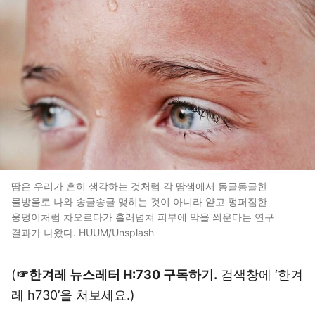
땀은 우리가 흔히 생각하는 것처럼 각 땀샘에서 동글동글한
물방울로 나와 송글송글 맺히는 것이 아니라 얕고 펑퍼짐한
웅덩이처럼 차오르다가 흘러넘쳐 피부에 막을 씌운다는 연구
결과가 나왔다. HUUM/Unsplash
(
☞한겨레 뉴스레터 H:730 구독하기.
검색창에 ‘한겨
레 h730’을 쳐보세요.)