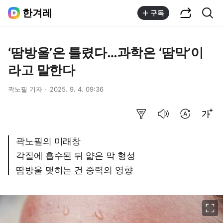
공유하기
통합검색
한겨레
구독
‘땀방울’은 틀렸다…과학은 ‘땀막’이
라고 말한다
곽노필 기자
2025. 9. 4. 09:36
요약보기
음성으로 듣기
번역 설정
글씨크기 조절하기
곽노필의 미래창
각질에 흡수된 뒤 얇은 막 형성
땀방울 맺히는 건 중력의 영향
이미지 크게 보기