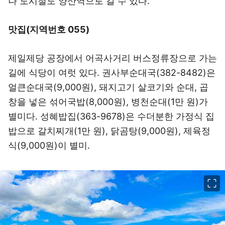
나 도시철도 양산역으로 갈 수 있다.
맛집(지역번호 055)
제일제당 공장에서 어곡사거리 버스정류장으로 가는
길에 식당이 여럿 있다. 권사부순대국(382-8482)은
얼큰순대국(9,000원), 돼지고기 살코기와 순대, 곱
창을 넣은 섞어국밥(8,000원), 병천순대(1만 원)가
별미다. 성혜밥집(363-9678)은 수더분한 가정식 집
밥으로 갈치찌개(1만 원), 닭곰탕(9,000원), 제육정
식(9,000원)이 별미.
이미지 크게 보기