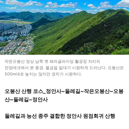
작은오봉산 정상 남쪽 옛 패러글라이딩 활공장 자리의
전망데크에서 본 풍경. 물금읍 일대가 시원하게 드러난다. 오봉산은
500m대로 높지는 않지만 경치가 시원하다.
오봉산 산행 코스_정안사~둘레길~작은오봉산~오봉
산~둘레길~정안사
둘레길과 능선 종주 결합한 정안사 원점회귀 산행