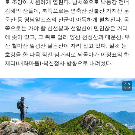
로 조망이 시원하게 열린다. 남서쪽으로 낙동강 건너
김해의 산들이, 북쪽으로는 영축산 신불산 가지산 운
문산 등 영남알프스의 산군이 아득하게 펼쳐진다. 동
쪽으로는 가야 할 신선봉과 선암산이 만만찮은 거리
에 솟아 있고, 그 뒤로 멀리 양산 천성산과 대운산, 부
산 철마산 일광산 달음산이 자리 잡고 있다. 실컷 눈
호강을 한 다음 직전 삼거리로 되돌아가 이정표의 화
제리(내화마을)·복천정사 방향으로 내려섰다.
이미지 크게 보기