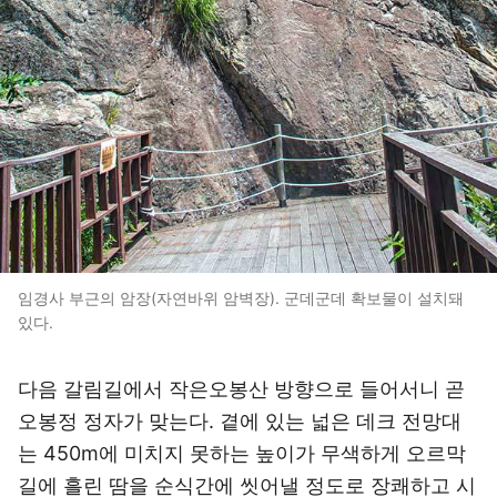
임경사 부근의 암장(자연바위 암벽장). 군데군데 확보물이 설치돼
있다.
다음 갈림길에서 작은오봉산 방향으로 들어서니 곧
오봉정 정자가 맞는다. 곁에 있는 넓은 데크 전망대
는 450m에 미치지 못하는 높이가 무색하게 오르막
길에 흘린 땀을 순식간에 씻어낼 정도로 장쾌하고 시