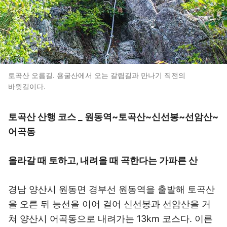
토곡산 오름길. 용굴산에서 오는 갈림길과 만나기 직전의
바윗길이다.
토곡산 산행 코스 _ 원동역~토곡산~신선봉~선암산~
어곡동
올라갈 때 토하고, 내려올 때 곡한다는 가파른 산
경남 양산시 원동면 경부선 원동역을 출발해 토곡산
을 오른 뒤 능선을 이어 걸어 신선봉과 선암산을 거
쳐 양산시 어곡동으로 내려가는 13km 코스다. 이른