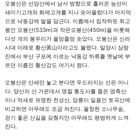
오봉산은 선암산에서 남서 방향으로 흘러온 능선이
새미기고개와 화제고개를 지나 솟아올랐다가 마지막
으로 낙동강에 발을 담근다. 이름에서 짐작하듯 최고
봉인 오봉산(533m)과 작은오봉산(450m)을 비롯해
다섯 개의 봉우리가 올망졸망 솟았다. 오봉산은 신라
시대 이래로 황산黃山이라고도 불렸다. 밀양시 삼랑
진에서 부산 구포에 이르는 낙동강 하류를 옛날에 부
르던 이름인 황산강도 여기서 왔다.
오봉산은 산세만 놓고 본다면 두드러지는 산은 아니
다. 양산의 산 가운데서 명찰 통도사를 품은 영축산
이나 억새로 유명한 천성산, 암릉이 일품인 토곡산에
비교하면 아무래도 조금 처진다. 울창한 소나무숲,
걷기 좋은 산길을 갖췄지만 아무래도 평범하게 느껴
진다.