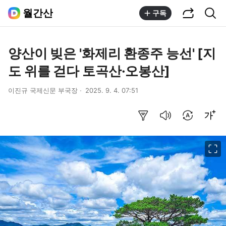
공유하기
통합검색
월간산
구독
양산이 빚은 '화제리 환종주 능선' [지
도 위를 걷다 토곡산·오봉산]
이진규 국제신문 부국장
2025. 9. 4. 07:51
요약보기
음성으로 듣기
번역 설정
글씨크기 조절하기
이미지 크게 보기