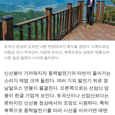
토곡산 정상에 오르면 너른 전망데크가 휴식을 권한다. 서쪽으로는
낙동강 건너 무척산이 가깝게 보이고, 북쪽으로는 삼랑진 매봉산과
너른 밀양 들판이 시야에 들어온다.
신선봉이 가까워지자 풍력발전기의 터빈이 돌아가는
소리가 제법 크게 들린다. 여러 기의 발전기 뒤로 영
남알프스 연봉이 물결친다. 오른쪽으로는 선암산 암
봉이 한결 가깝게 보인다. 토곡산이나 선암산보다는
못하지만 신선봉 정상에서의 조망도 시원하다. 특히
북쪽으로 풍력발전기를 따라 시선을 이어가면 에덴