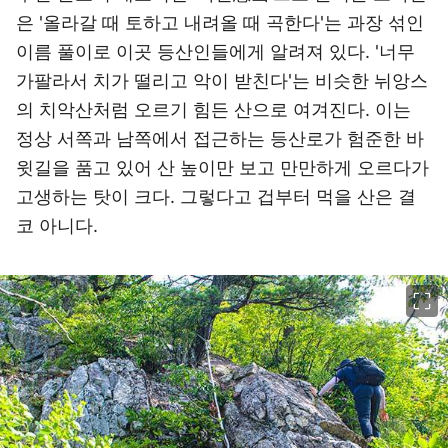
은 '올라갈 때 토하고 내려올 때 곡한다'는 과장 섞인
이름 풀이로 이곳 등산인들에게 알려져 있다. '너무
가팔라서 치가 떨리고 악이 받친다'는 비슷한 뉘앙스
의 치악산처럼 오르기 힘든 산으로 여겨진다. 이는
정상 서쪽과 남쪽에서 접근하는 등산로가 험준한 바
윗길을 품고 있어 산 높이만 보고 만만하게 오르다가
고생하는 탓이 크다. 그렇다고 겁부터 먹을 산은 결
코 아니다.
이미지 크게 보기