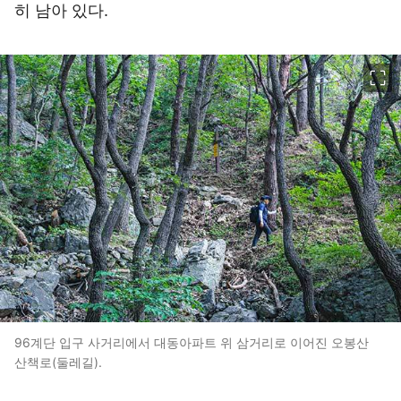
히 남아 있다.
이미지 크게 보기
96계단 입구 사거리에서 대동아파트 위 삼거리로 이어진 오봉산
산책로(둘레길).