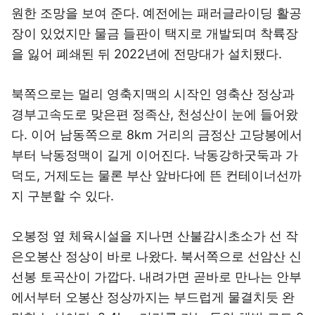
원한 조망을 보여 준다. 예전에는 패러글라이딩 활공
장이 있었지만 물금 들판이 택지로 개발되며 착륙장
을 잃어 폐쇄된 뒤 2022년에 전망대가 설치됐다.
북쪽으로는 멀리 영축지맥의 시작인 영축산 정상과
경부고속도로 맞은편 정족산, 천성산이 눈에 들어왔
다. 이어 남동쪽으로 8km 거리의 금정산 고당봉에서
부터 낙동정맥이 길게 이어진다. 낙동강하굿둑과 가
덕도, 거제도는 물론 부산 앞바다에 뜬 컨테이너선까
지 구분할 수 있다.
오봉정 옆 체육시설을 지나면 산불감시초소가 선 작
은오봉산 정상이 바로 나왔다. 북서쪽으로 선암산 신
선봉 토곡산이 가깝다. 내려가면 곧바로 만나는 안부
에서부터 오봉산 정상까지는 부드럽게 물결치듯 완