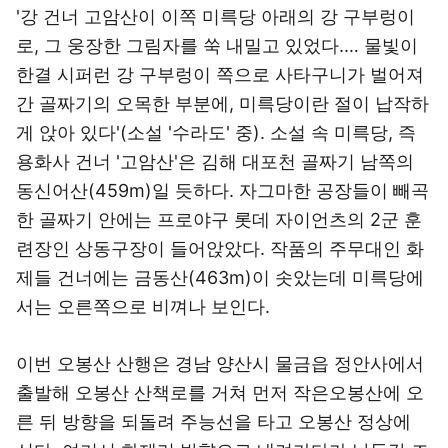
'강 건너 고암산이 이쪽 미륵당 아래의 강 구부렁이
로, 그 웅장한 그림자를 쑥 내밀고 있었다.… 물빛이
한결 시퍼런 강 구부렁이 쪽으로 사타구니가 벌어져
간 골짜기의 오목한 부분에, 미륵당이란 절이 납작하
게 앉아 있다'(소설 '수라도' 중). 소설 속 미륵당, 즉
용화사 건너 '고암산'은 김해 대포천 골짜기 남쪽의
동신어산(459m)일 듯하다. 자그마한 공장들이 빼곡
한 골짜기 안에는 프로야구 롯데 자이언츠의 2군 훈
련장인 상동구장이 들어앉았다. 작품의 주무대인 화
제들 건너에는 금동산(463m)이 솟았는데 미륵당에
서는 오른쪽으로 비껴나 보인다.
이번 오봉산 산행은 경남 양산시 물금읍 정안사에서
출발해 오봉산 산책로를 거쳐 먼저 작은오봉산에 오
른 뒤 방향을 되돌려 주능선을 타고 오봉산 정상에