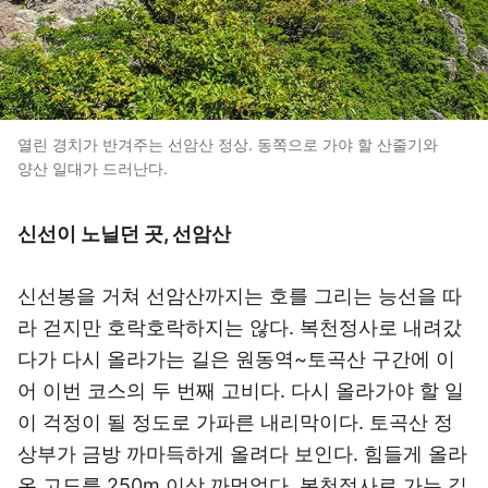
열린 경치가 반겨주는 선암산 정상. 동쪽으로 가야 할 산줄기와
양산 일대가 드러난다.
신선이 노닐던 곳, 선암산
신선봉을 거쳐 선암산까지는 호를 그리는 능선을 따
라 걷지만 호락호락하지는 않다. 복천정사로 내려갔
다가 다시 올라가는 길은 원동역~토곡산 구간에 이
어 이번 코스의 두 번째 고비다. 다시 올라가야 할 일
이 걱정이 될 정도로 가파른 내리막이다. 토곡산 정
상부가 금방 까마득하게 올려다 보인다. 힘들게 올라
온 고도를 250m 이상 까먹었다. 복천정사로 가는 길