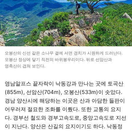
오봉산의 신선 같은 소나무 곁에 서면 경치가 시원하게 드러난다.
오봉산 정상에 닿기 직전의 바위봉우리이다. 뒤로 선암산과
영축산이 겹쳐 보인다.
영남알프스 끝자락이 낙동강과 만나는 곳에 토곡산
(855m), 선암산(704m), 오봉산(533m)이 솟았다.
경남 양산시에 해당하는 이곳은 산과 아담한 들판이
어우러져 절묘한 조화를 이뤘다. 또한 교통의 요지
다. 경부선 철도와 경부고속도로, 중앙고속도로 지선
이 지난다. 양산은 산길의 요지이기도 하다. 낙동정