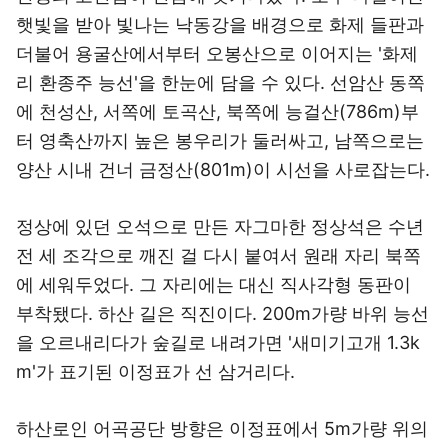
햇빛을 받아 빛나는 낙동강을 배경으로 화제 들판과
더불어 용굴산에서부터 오봉산으로 이어지는 '화제
리 환종주 능선'을 한눈에 담을 수 있다. 선암산 동쪽
에 천성산, 서쪽에 토곡산, 북쪽에 능걸산(786m)부
터 영축산까지 높은 봉우리가 둘러싸고, 남쪽으로는
양산 시내 건너 금정산(801m)이 시선을 사로잡는다.
정상에 있던 오석으로 만든 자그마한 정상석은 수년
전 세 조각으로 깨진 걸 다시 붙여서 원래 자리 북쪽
에 세워두었다. 그 자리에는 대신 직사각형 동판이
부착됐다. 하산 길은 직진이다. 200m가량 바위 능선
을 오르내리다가 숲길로 내려가면 '새미기고개 1.3k
m'가 표기된 이정표가 선 삼거리다.
하산로인 어곡공단 방향은 이정표에서 5m가량 위의