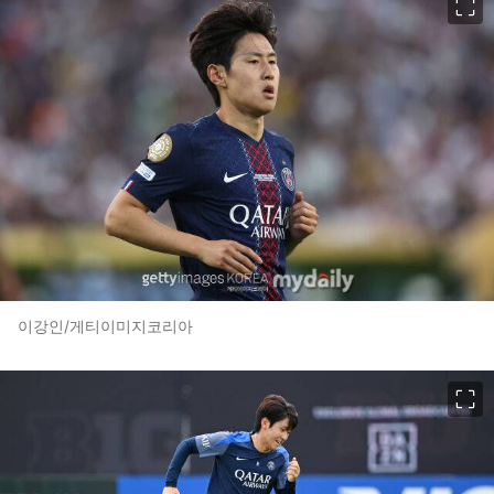
이강인/게티이미지코리아
이미지 크게 보기