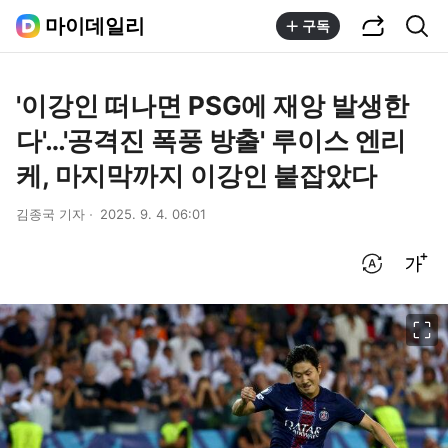
공유하기
통합검색
마이데일리
구독
'이강인 떠나면 PSG에 재앙 발생한
다'…'공격진 폭풍 방출' 루이스 엔리
케, 마지막까지 이강인 붙잡았다
김종국 기자
2025. 9. 4. 06:01
번역 설정
글씨크기 조절하기
이미지 크게 보기