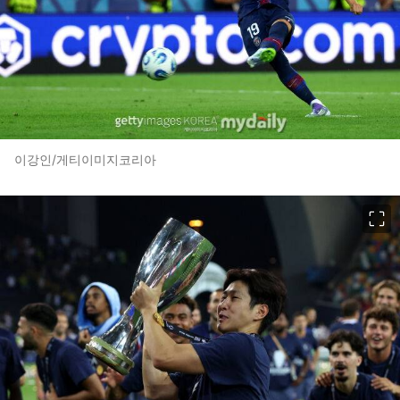
이강인/게티이미지코리아
이미지 크게 보기