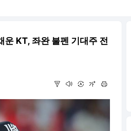
운 KT, 좌완 불펜 기대주 전
요약보기
음성으로 듣기
번역 설정
글씨크기 조절하기
인쇄하기