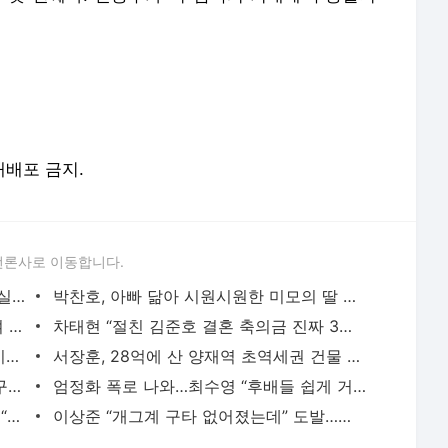
 재배포 금지.
언론사로 이동합니다.
박탐희, 암 투병 고백 “40살에 죽음이 현실로…”
박찬호, 아빠 닮아 시원시원한 미모의 딸 공개 [DA★]
“명품 한 번 못 받아” 전소민, 전남친 먹여 살린 사연
차태현 “절친 김준호 결혼 축의금 진짜 3만 원 냈다…이벤트”
트와이스 모모, 이정도였어? 아찔 호피 시스루 [DA★]
서장훈, 28억에 산 양재역 초역세권 건물 450억에 내놨다
전현무 전여친 충격 “집착·통제 심해, 친구들과 연까지 끊어” (내사패)
엄정화 폭로 나와…최수영 “후배들 쉽게 거절 못해” 폭소 (냉부)
김민하, ‘청룡’ 무대 찢더니 이유 있었네…“고교 때 가수 준비” (전현무계획4)
이상준 “개그계 구타 없어졌는데” 도발…장동민 “여기 있는데” 발끈
서비스 약관/정책
 글쓴이에 있으며, Daum의 입장과 다를 수 있습니다.