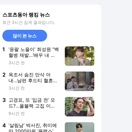
3
고경표, 또 ‘입금 전’ 모
드?…올블랙 고집 이유
“말라보이거든” (나혼
9시간 전
산)
4
‘살림남’ 박서진, 취미에
만 2000만원 ‘플렉스’…
하루 1만6500원에 멘붕
8시간 전
5
“볼카운트가 불리하잖
아”…독립리그 선배의 따
끔한 조언, 정신 차린 시
11시간 전
라카와
서비스 바로가기
뉴스
연예
스포츠
스포츠 홈
축구
해외축구
야구
해외야구
골프