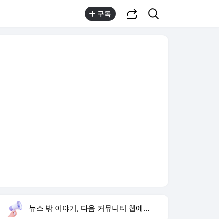
공유하기
검색
구독
뉴스 밖 이야기, 다음 커뮤니티 웹에서 보기
실시간 트렌드
오늘 8:27 기준
툴팁보기
1
하영 4대째 의사 집안
,상승
2
그늘로 앱
,하락
3
SK하이닉스 54조 투자
,상승
4
방은희 모친 고독사
,하락
5
차인표 동생 구강암 사망
,상승
6
이런 엿 같은 사랑
,신규
7
서울 40도 돌파
,신규