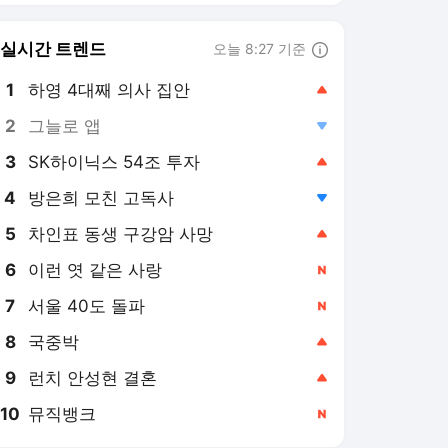
8
국중박
,상승
9
런치 안성현 결혼
,상승
10
뮤직뱅크
,신규
스포츠동아 랭킹 뉴스
최근 3시간 집계 결과입니다.
많이 본 뉴스
1
‘응팔 노을이’ 최성원 “백
혈병 재발…‘배우 내 길
아닌가’ 싶었다” (해투)
3시간 전
2
욕조서 숨진 만삭 아
내…남편 후드티 혈흔의
진실 (형수다2)
3시간 전