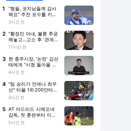
1
"형들, 코치님들께 감사
해요" 주전 포수를 키우
려면 온 마을이 필요하
3시간 전
다, 삼성 26세 포수도
그렇다
2
"황정민 아내, 불륜 추궁
해놓고…고소 후 '관계
없다' 난리" A씨 추가 주
17시간 전
장 [MD이슈]
3
현 충주시장, '논란' 김선
태에게 "시청 돌아올 생
각 없냐"
4시간 전
4
"팀 승리가 언제나 최우
선" 타율 1위·200안타
달성보다 더 중요…'꾸준
2시간 전
함' 장점 롯데 레이예스
[MD수원]
5
AT 마드리드 시메오네
감독, 첫 훈련부터 이강
인에게 애착…'경기 중단
5시간 전
하고 특별 조언'