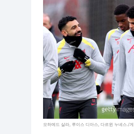
모하메드 살라, 루이스 디아스, 다르윈 누녜스.