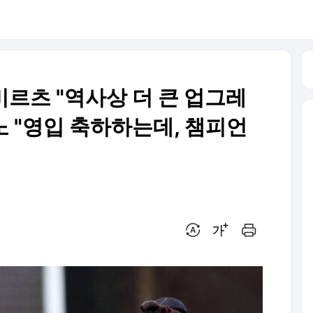
르츠 "역사상 더 큰 업그레
노 "영입 축하하는데, 챔피언
번역 설정
글씨크기 조절하기
인쇄하기