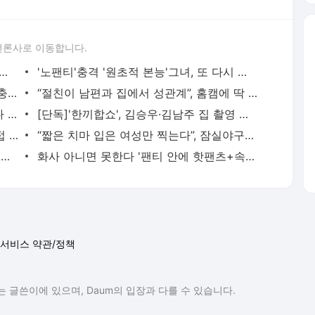
언론사로 이동합니다.
만 1150억 번 20살 '숫처녀의 비밀'…배우 니콜 키드먼 보다 더 벌어 화제
'노팬티'충격 '원초적 본능'그녀, 또 다시 벗었다…67살 샤론 스톤, 33년만에 '파격 화보'
44살 사업가, 비행기서 15세 소녀 폭행 ‘충격’…“자제할수 없었다”며 범행 인정했는데 풀려
“절친이 남편과 집에서 성관계”, 홈캠에 딱 걸려
송해나, 전남친 폭로…"화장실서 키스하다 걸려" [영업비밀]
[단독]'한끼합쇼', 김승우·김남주 집 촬영 후 방송 폐기
[단독]"이제 빼박…" 윤정수♥원자현, 직접 알린 11월 30일 결혼(종합)
“짧은 치마 입은 여성만 찍는다”, 잠실야구장 몰카범 경찰 신고
34GG '자연산 가슴'22살 여성 '돈방석'…한달 수입만 2억+각종 공짜 혜택에 ‘함박웃음’
화사 아니면 못한다 '팬티 안에 핫팬츠+속옷 퍼포먼스!'
서비스 약관/정책
 글쓴이에 있으며, Daum의 입장과 다를 수 있습니다.