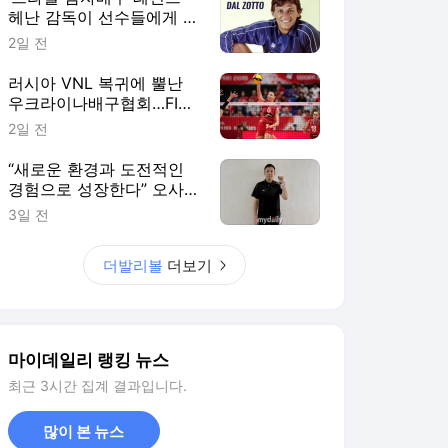
헤난 감독이 선수들에게 말
한다, “결승전에선 그 순간
2일 전
을 즐기세요”
러시아 VNL 복귀에 뿔난
우크라이나배구협회…FIVB
"2027 한시적 참가팀 확
2일 전
대"
“새로운 환경과 도전적인
경험으로 성장한다” 오사카
&상하이 사령탑이 꼽은 한
3일 전
중일 여자배구 교류의 성과
더발리볼
더보기
마이데일리 랭킹 뉴스
최근 3시간 집계 결과입니다.
많이 본 뉴스