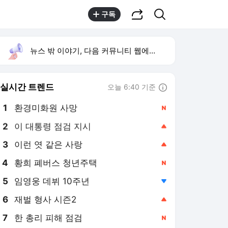
공유하기
검색
구독
뉴스 밖 이야기, 다음 커뮤니티 웹에서 보기
실시간 트렌드
오늘 6:40 기준
툴팁보기
1
환경미화원 사망
,신규
2
이 대통령 점검 지시
,상승
3
이런 엿 같은 사랑
,상승
4
황희 폐버스 청년주택
,신규
5
임영웅 데뷔 10주년
,하락
6
재벌 형사 시즌2
,상승
7
한 총리 피해 점검
,신규