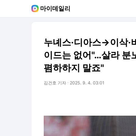
마이데일리
누녜스·디아스→이삭·비
이드는 없어"…살라 분
폄하하지 말죠"
김건호 기자
2025. 9. 4. 03:01