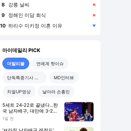
8
강릉 날씨
,신규
9
정해인 미담 회식
,신규
10
하리수 미키정 이혼 이유
,하락
마이데일리
PICK
더발리볼
연예계 핫이슈
단독특종기사 모음
MD인터뷰
치얼UP영상
날아라 손흥민
5세트 24-22로 끝냈다...한
국 남자배구, 대만에 3-2
진땀승...조별리그 2연승
1일 전
‘브라질 남자배구 레전드’