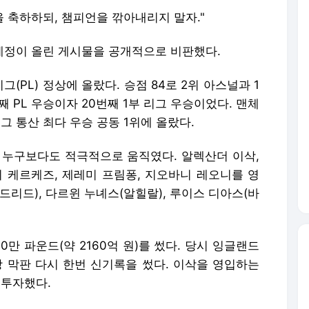
을 축하하되, 챔피언을 깎아내리지 말자."
 계정이 올린 게시물을 공개적으로 비판했다.
PL) 정상에 올랐다. 승점 84로 2위 아스널과 1
째 PL 우승이자 20번째 1부 리그 우승이었다. 맨체
그 통산 최다 우승 공동 1위에 올랐다.
 누구보다도 적극적으로 움직였다. 알렉산더 이삭,
시 케르케즈, 제레미 프림퐁, 지오바니 레오니를 영
드리드), 다르윈 누녜스(알힐랄), 루이스 디아스(바
0만 파운드(약 2160억 원)를 썼다. 당시 잉글랜드
장 막판 다시 한번 신기록을 썼다. 이삭을 영입하는
를 투자했다.