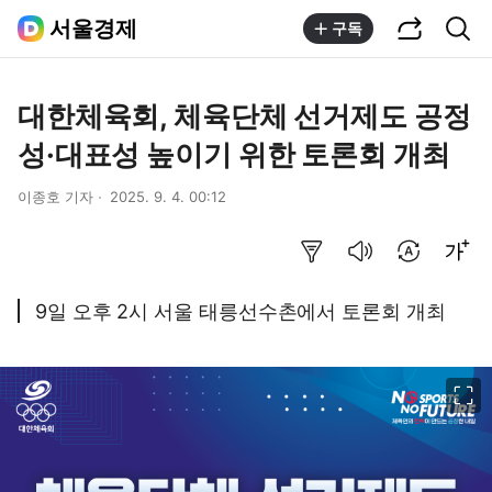
공유하기
통합검색
서울경제
구독
대한체육회, 체육단체 선거제도 공정
성·대표성 높이기 위한 토론회 개최
이종호 기자
2025. 9. 4. 00:12
요약보기
음성으로 듣기
번역 설정
글씨크기 조절하기
9일 오후 2시 서울 태릉선수촌에서 토론회 개최
이미지 크게 보기