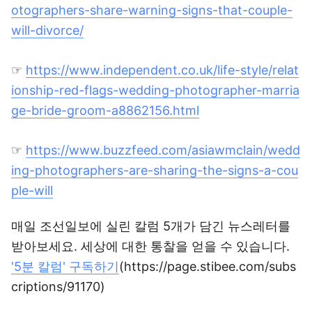
otographers-share-warning-signs-that-couple-
will-divorce/
☞
https://www.independent.co.uk/life-style/relat
ionship-red-flags-wedding-photographer-marria
ge-bride-groom-a8862156.html
☞
https://www.buzzfeed.com/asiawmclain/wedd
ing-photographers-are-sharing-the-signs-a-cou
ple-will
매일 조선일보에 실린 칼럼 5개가 담긴 뉴스레터를
받아보세요. 세상에 대한 통찰을 얻을 수 있습니다.
'5분 칼럼' 구독하기
(https://page.stibee.com/subs
criptions/91170)