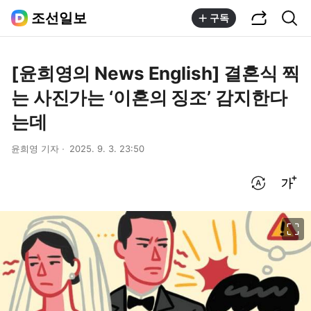
공유하기
통합검색
조선일보
구독
[윤희영의 News English] 결혼식 찍
는 사진가는 ‘이혼의 징조’ 감지한다
는데
윤희영 기자
2025. 9. 3. 23:50
번역 설정
글씨크기 조절하기
이미지 크게 보기