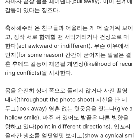
자마자 곧장 몸을 떼어낸다(pull away). 이미 관계에
갈등이 있다는 징조다.
축하해주러 온 친구들과 어울리는 게 더 즐거워 보이
고, 정작 서로 함께할 땐 서먹거리거나 건성으로 대
한다(act awkward or indifferent). 무슨 이유에서
인지(for some reason) 간간이 굳어지는 얼굴은 결
혼 후에도 갈등이 재연될 개연성(likelihood of recur
ring conflicts)을 시사한다.
몸을 완전히 상대 쪽으로 돌리지 않거나 사진 촬영
내내(throughout the photo shoot) 시선을 딴 데
두고(look away) 영혼 없는 헛웃음을 짓는다(give a
hollow smile). 마주 서 있어도 발끝은 다른 방향을
향하고 있다(point in different directions). 입꼬리
올라간 냉소를 얼핏얼핏 보이고(show a cynical smi