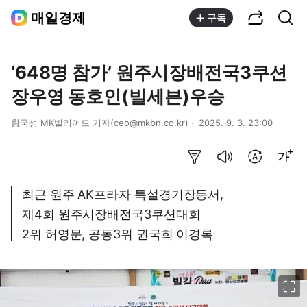
공유하기
통합검색
매일경제
구독
‘648명 참가’ 원주시장배전국3쿠션
장우영 동호인(빌세븐)우승
황국성 MK빌리어드 기자(ceo@mkbn.co.kr)
2025. 9. 3. 23:00
요약보기
음성으로 듣기
번역 설정
글씨크기 조절하기
최근 원주 AK프라자 특설경기장등서,
제4회 원주시장배전국3쿠션대회
2위 허영문, 공동3위 권국희 이경록
이미지 크게 보기