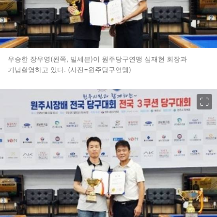
우승한 장우영(왼쪽, 빌세븐)이 원주당구연맹 심재현 회장과
기념촬영하고 있다. (사진=원주당구연맹)
이미지 크게 보기