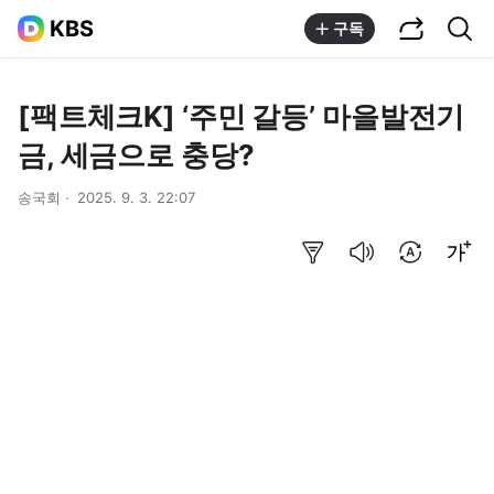
공유하기
통합검색
KBS
구독
[팩트체크K] ‘주민 갈등’ 마을발전기
금, 세금으로 충당?
송국회
2025. 9. 3. 22:07
요약보기
음성으로 듣기
번역 설정
글씨크기 조절하기