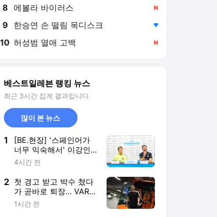
8
에볼라 바이러스
,신규
9
한승연 손 떨림 목디스크
,하락
10
허성범 열애 고백
,신규
베스트일레븐 랭킹 뉴스
최근 3시간 집계 결과입니다.
많이 본 뉴스
1
[BE.현장] '스페인어가
너무 익숙해서' 이강인,
통역보다 빠른 답변에
4시간 전
기자회견장 '웃음 폭탄'
2
첫 경고 받고 박수 쳤다
가 곧바로 퇴장… VAR도
못 구한 오세훈의 위험
1시간 전
한 항의, 日 J1리그 개막