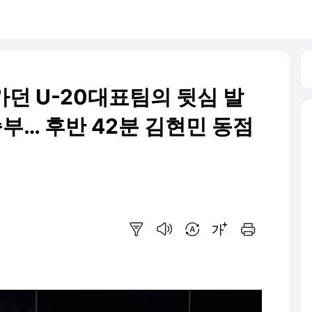
려가던 U-20대표팀의 뒷심 발
무승부… 후반 42분 김현민 동점
요약보기
음성으로 듣기
번역 설정
글씨크기 조절하기
인쇄하기