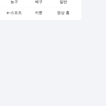
농구
배구
일반
e-스포츠
카툰
영상 홈