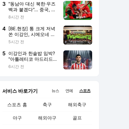
전서 악몽
3
"동남아 대신 북한·우즈
벡과 붙겠다"… 중국, 초
대 FIFA 아세안컵 불참
8시간 전
하고 자국 대회 집중
4
[BE.현장] 통 크게 저녁
쏜 이강인, 시메오네 감
독도 홀딱 반했다 "이강
5시간 전
인의 겸손함과 자세를
보여주는 대목"
5
이강인과 한솥밥 임박?
"아틀레티코 마드리드가
모든 카드를 쥐고 있다"
6시간 전
ATM 유력 기자 우리아
의 확신… 로메로, 2031
년까지 개인 합의→ 토
트넘과 최종 협상만 남
서비스 바로가기
뉴스
연예
스포츠
았다
스포츠 홈
축구
해외축구
야구
해외야구
골프