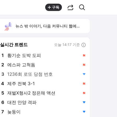
공유하기
검색
구독
뉴스 밖 이야기, 다음 커뮤니티 웹에서 보기
실시간 트렌드
오늘 14:17 기준
툴팁보기
1
황기순 도박 도피
,신규
2
에스파 고척돔
,신규
3
1236회 로또 당첨 번호
,하락
4
제주 전북 3-1
,신규
5
재벌X형사2 정은채 액션
,신규
6
대전 안양 격파
,하락
7
늦둥이
,하락