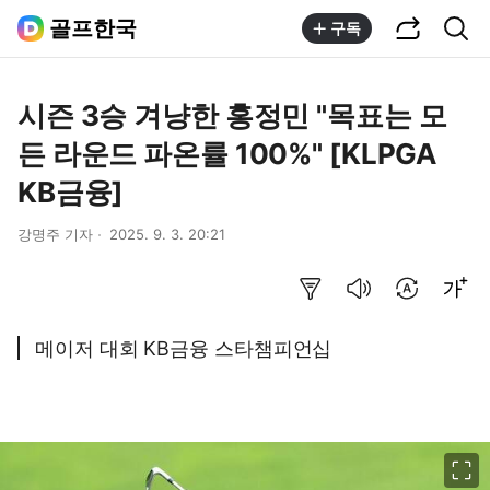
공유하기
통합검색
골프한국
구독
시즌 3승 겨냥한 홍정민 "목표는 모
든 라운드 파온률 100%" [KLPGA
KB금융]
강명주 기자
2025. 9. 3. 20:21
요약보기
음성으로 듣기
번역 설정
글씨크기 조절하기
메이저 대회 KB금융 스타챔피언십
이미지 크게 보기