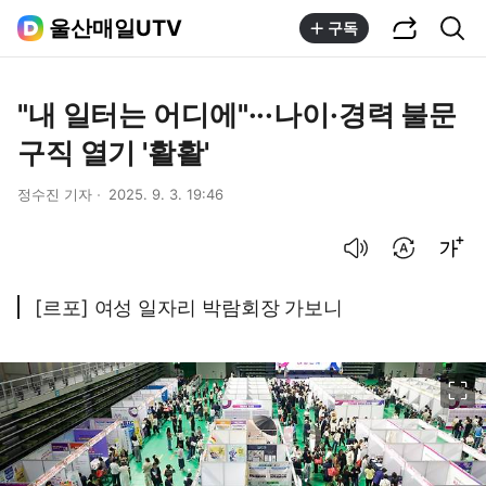
공유하기
통합검색
울산매일UTV
구독
"내 일터는 어디에"···나이·경력 불문
구직 열기 '활활'
정수진 기자
2025. 9. 3. 19:46
음성으로 듣기
번역 설정
글씨크기 조절하기
[르포] 여성 일자리 박람회장 가보니
이미지 크게 보기