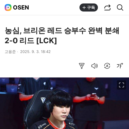
공유하기
통합검색
OSEN
구독
농심, 브리온 레드 승부수 완벽 분쇄
2-0 리드 [LCK]
고용준
2025. 9. 3. 18:42
요약보기
음성으로 듣기
번역 설정
글씨크기 조절하기
이미지 크게 보기