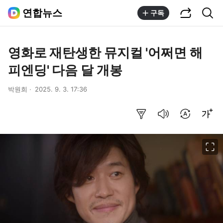
공유하기
통합검색
연합뉴스
구독
영화로 재탄생한 뮤지컬 '어쩌면 해
피엔딩' 다음 달 개봉
박원희
2025. 9. 3. 17:36
요약보기
음성으로 듣기
번역 설정
글씨크기 조절하기
이미지 크게 보기