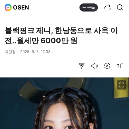
공유하기
통합검색
OSEN
구독
블랙핑크 제니, 한남동으로 사옥 이
전..월세만 6000만 원
지민경
2025. 9. 3. 17:33
요약보기
음성으로 듣기
번역 설정
글씨크기 조절하기
이미지 크게 보기