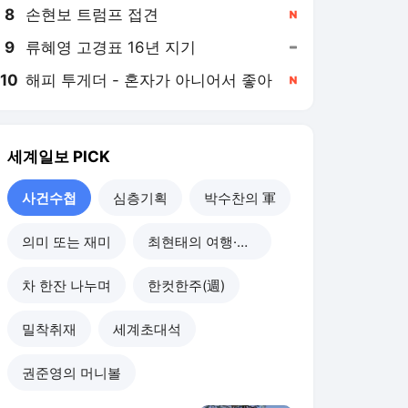
8
손현보 트럼프 접견
,신규
9
류혜영 고경표 16년 지기
,유지
10
해피 투게더 - 혼자가 아니어서 좋아
,신규
세계일보
PICK
사건수첩
심층기획
박수찬의 軍
의미 또는 재미
최현태의 여행·와인홀릭
차 한잔 나누며
한컷한주(週)
밀착취재
세계초대석
권준영의 머니볼