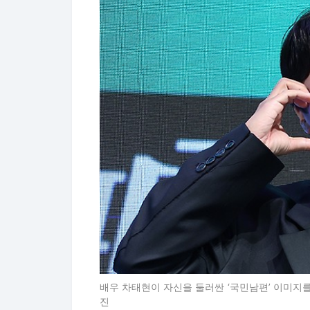
배우 차태현이 자신을 둘러싼 ‘국민남편’ 이미지
진