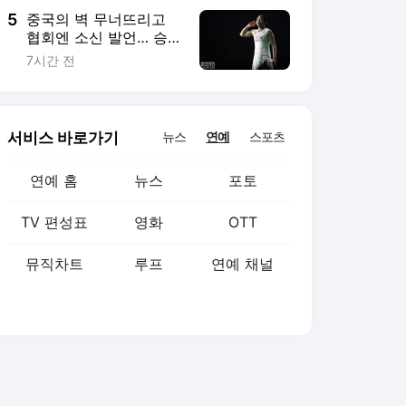
5
중국의 벽 무너뜨리고
협회엔 소신 발언… 승
부사의 피는 달랐다
7시간 전
서비스 바로가기
뉴스
연예
스포츠
연예 홈
뉴스
포토
TV 편성표
영화
OTT
뮤직차트
루프
연예 채널