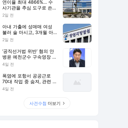
연이율 최대 4866%… 수
사기관을 추심 도구로 쓴
불법 대부업자 덜미 [사건
2일 전
수첩]
아내 가출에 성매매 여성
불러 술 마시고, 3개월 아
기 때려 숨지게 한 친부 [사
2일 전
건수첩]
‘공직선거법 위반’ 혐의 안
병윤 예천군수 구속영장 기
각 [사건수첩]
4일 전
폭염에 포항서 공공근로
70대 작업 중 숨져, 관련 사
업 전면 중단 [사건수첩]
4일 전
사건수첩
더보기