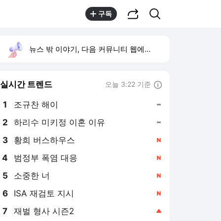
공유하기
검색
구독
뉴스 밖 이야기, 다음 커뮤니티 웹에서 보기
실시간 트렌드
오늘 3:22 기준
툴팁보기
1
조규찬 해이
,유지
2
하리수 미키정 이혼 이유
,유지
3
황희 버스하우스
,신규
4
범정부 폭염 대응
,신규
5
소중한 너
,신규
6
ISA 재검토 지시
,신규
7
재벌 형사 시즌2
,상승