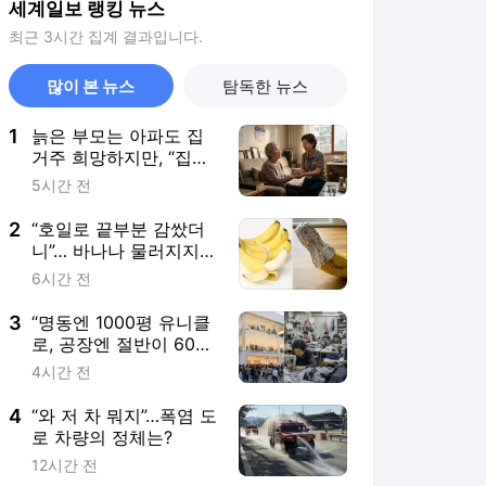
세계일보 랭킹 뉴스
최근 3시간 집계 결과입니다.
많이 본 뉴스
탐독한 뉴스
1
늙은 부모는 아파도 집
거주 희망하지만, “집에
서 돌보겠다”는 자식은
5시간 전
절반도 안 돼
2
“호일로 끝부분 감쌌더
니”… 바나나 물러지지
않고 2주 버티는 신기한
6시간 전
이유
3
“명동엔 1000평 유니클
로, 공장엔 절반이 60
대”…K패션 ‘성장사다리’
4시간 전
흔들린다 [일상톡톡 플
러스]
4
“와 저 차 뭐지”…폭염 도
로 차량의 정체는?
12시간 전