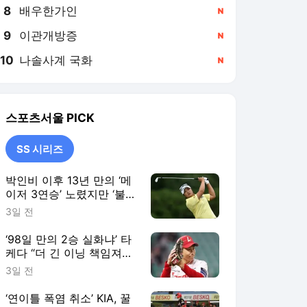
8
배우한가인
,신규
9
이관개방증
,신규
10
나솔사계 국화
,신규
스포츠서울
PICK
SS 시리즈
박인비 이후 13년 만의 ‘메
이저 3연승’ 노렸지만 ‘불
발’…유해란, AIG 여자오픈
3일 전
공동 6위 [SS시선집중]
‘98일 만의 2승 실화냐’ 타
케다 “더 긴 이닝 책임져
야…후반기엔 기대에 보답
3일 전
하겠다” [SS시선집중]
‘연이틀 폭염 취소’ KIA, 꿀