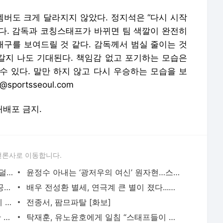
 멤버도 크게 달라지지 않았다. 정지석은 “다시 시작
다. 감독과 코칭스태프가 바뀌면 팀 색깔이 완전히
 배구를 보여드릴 것 같다. 감독께서 범실 줄이는 것
려갈지 나도 기대된다. 책임감 없고 포기하는 모습은
수 있다. 말만 하지 않고 다시 우승하는 모습을 보
ortsseoul.com
 재배포 금지.
언론사로 이동합니다.
“여보 미안해” 새신랑 김종민, 아내에게 ‘덜덜’ 왜?
윤정수 아내는 ‘광저우의 여신’ 원자현…스포츠 리포터에서 필라테스 강사로 변신
‘2조 거인’ 서장훈, 故 이건희 저택 최초 공개…초대형 스케일에 “이게 다 한 사람 소유라고?
배우 전성환 별세, 연극계 큰 별이 졌다...향년 85세
‘김남주♥’ 김승우 측, ‘한끼합쇼’ 폐기설에 “당시 음주 상태…30분만 촬영” [공식입장]
전종서, 팜므파탈 [화보]
백종원 안고 가는 넷플릭스…겨울엔 논란 수그러들까 [SS초점]
탁재훈, 유노윤호에게 일침 “스태프들이 너 녹화 찍기 싫대”(‘과몰입 클럽’)