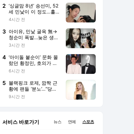
2
‘싱글맘 8년’ 송선미, 52
세 민낯이 이 정도…홀
로 딸 키우며 ‘자기관리’
4시간 전
3
아이유, 민낯 굴욕 無→
청순미 폭발…늦은 생일
파티까지 일상 대방출
3시간 전
4
‘아이돌 붙순이’ 문화 몰
랐던 황정민, 호의가 올
가미 됐나…62번 전화
6시간 전
끝 “살려달라”
5
블랙핑크 로제, 깜짝 근
황에 팬들 ‘분노’…“당장
한국으로 돌아가라”
9시간 전
서비스 바로가기
뉴스
연예
스포츠