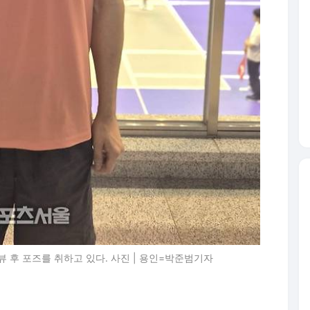
 후 포즈를 취하고 있다. 사진 | 용인=박준범기자