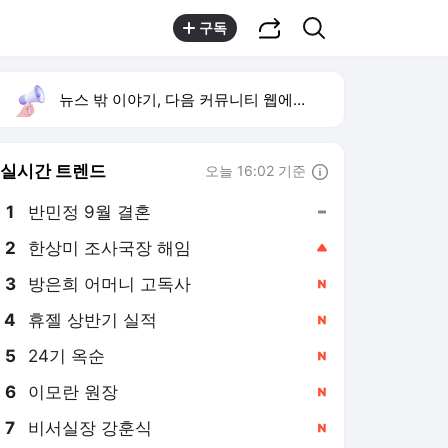
공유하기
검색
구독
뉴스 밖 이야기, 다음 커뮤니티 웹에서 보기
실시간 트렌드
오늘 16:02 기준
툴팁보기
1
반민정 9월 결혼
,유지
2
한상미 조사국장 해임
,상승
4
휴젤 상반기 실적
,신규
5
24기 옥순
,신규
6
이모란 원장
,신규
7
비서실장 강훈식
,신규