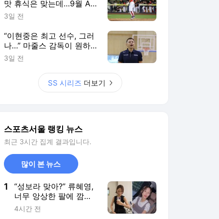
맛 휴식은 맞는데…9월 AG
생각하면 또 ‘찜찜’ [SS시선
3일 전
집중]
“이현중은 최고 선수, 그러
나…” 마줄스 감독이 원하
는 농구는 ‘따로’ 있다 [SS
3일 전
진천in]
SS 시리즈
더보기
스포츠서울 랭킹 뉴스
최근 3시간 집계 결과입니다.
많이 본 뉴스
1
“성보라 맞아?” 류혜영,
너무 앙상한 팔에 깜
짝…“다이어트 한 적 없
4시간 전
어” 해명