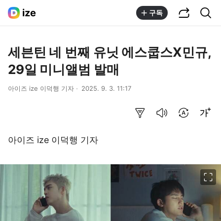
공유하기
통합검색
ize
구독
세븐틴 네 번째 유닛 에스쿱스X민규,
29일 미니앨범 발매
아이즈 ize 이덕행 기자
2025. 9. 3. 11:17
요약보기
음성으로 듣기
번역 설정
글씨크기 조절하기
아이즈 ize 이덕행 기자
이미지 크게 보기