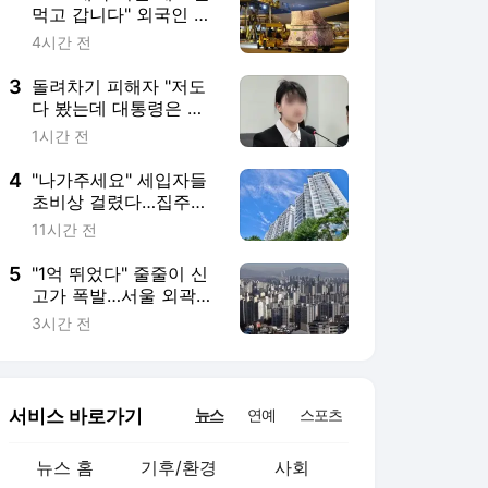
서비스 바로가기
뉴스
연예
스포츠
뉴스 홈
기후/환경
사회
경제
정치
국제
문화
IT/과학
인물
지식/칼럼
연재
배열설명서