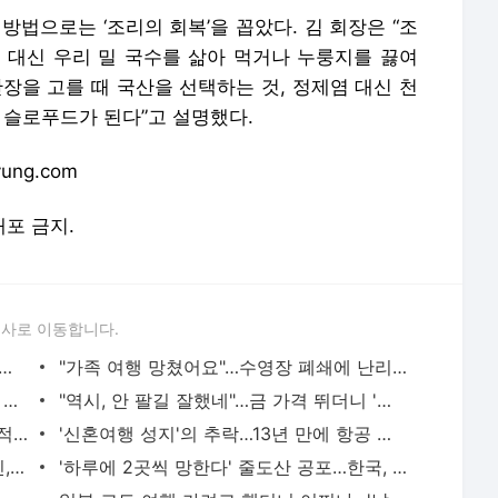
배포 금지.
론사로 이동합니다.
쓸어담더니…1년새 500% 폭등 '대반전' 썼다 [조아라의 차이나스톡]
"가족 여행 망쳤어요"…수영장 폐쇄에 난리 난 강릉 호텔 [현장+]
중국이 이 정도였어?…32살 천재가 벌인 일에 전 세계 '충격'
"역시, 안 팔길 잘했네"…금 가격 뛰더니 '파격 전망' 나왔다
"매일 16시간씩 공복 유지했는데"…'간헐적 단식' 충격 결과 [건강!톡]
'신혼여행 성지'의 추락…13년 만에 항공 운항 중단 선언 [차은지의 에어톡]
"9억 아파트가 전재산인데"…70대 집주인, 현금 3억 구한 비결 [일확연금 노후부자]
'하루에 2곳씩 망한다' 줄도산 공포…한국, 어쩌다가
은마·잠실주공5·올림픽 3대장…랜드마크 재건축 '속도'
일본 교토 여행 가려고 했더니 어쩌나…'날벼락' 떨어졌다 [글로벌 머니 X파일]
서비스 약관/정책