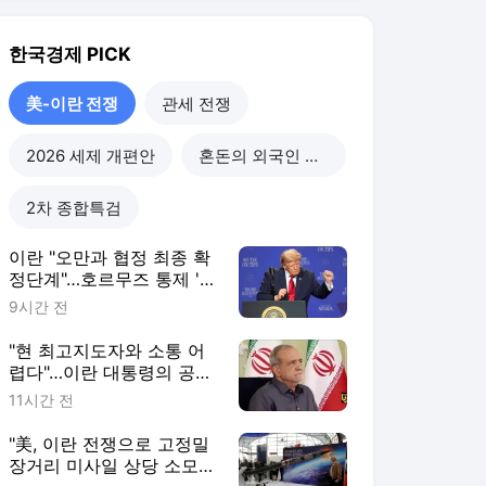
"현 최고지도자와 소통 어
렵다"…이란 대통령의 공개
시인
11시간 전
"美, 이란 전쟁으로 고정밀
장거리 미사일 상당 소모"
[로이터]
22시간 전
美 재무 "오늘이나 내일 호
르무즈 해협 재개방 합의
가능성"
1일 전
美-이란 전쟁
더보기
한국경제 랭킹 뉴스
최근 3시간 집계 결과입니다.
많이 본 뉴스
탐독한 뉴스