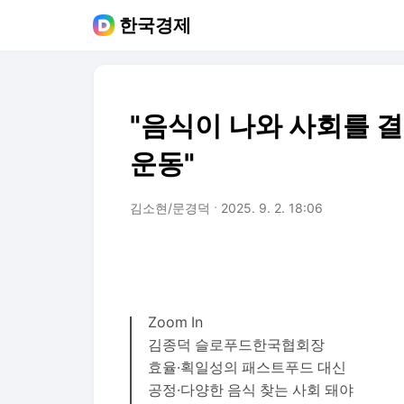
한국경제
"음식이 나와 사회를 
운동"
김소현/문경덕
2025. 9. 2. 18:06
Zoom In
김종덕 슬로푸드한국협회장
효율·획일성의 패스트푸드 대신
공정·다양한 음식 찾는 사회 돼야