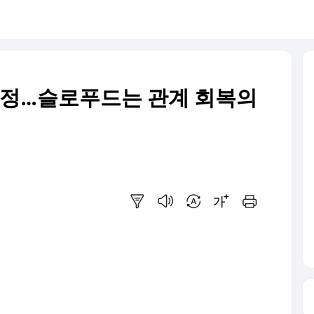
결정…슬로푸드는 관계 회복의
요약보기
음성으로 듣기
번역 설정
글씨크기 조절하기
인쇄하기