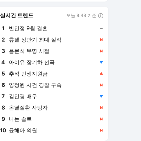
8
온열질환 사망자
,신규
9
나는 솔로
,신규
10
윤해아 의원
,신규
한국경제
PICK
美-이란 전쟁
관세 전쟁
2026 세제 개편안
혼돈의 외국인 고용시장
2차 종합특검
이란 "오만과 협정 최종 확
정단계"…호르무즈 통제 '눈
앞' [이상은의 워싱턴나우]
9시간 전