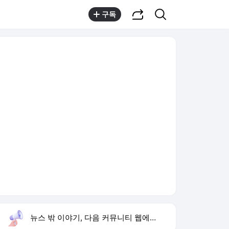
공유하기
검색
구독
뉴스 밖 이야기, 다음 커뮤니티 웹에서 보기
실시간 트렌드
오늘 8:48 기준
툴팁보기
1
반민정 9월 결혼
,유지
3
음문석 무명 시절
,신규
4
아이유 장기하 선곡
,하락
5
추석 민생지원금
,상승
6
양정원 사건 경찰 구속
,신규
7
김민경 배우
,하락