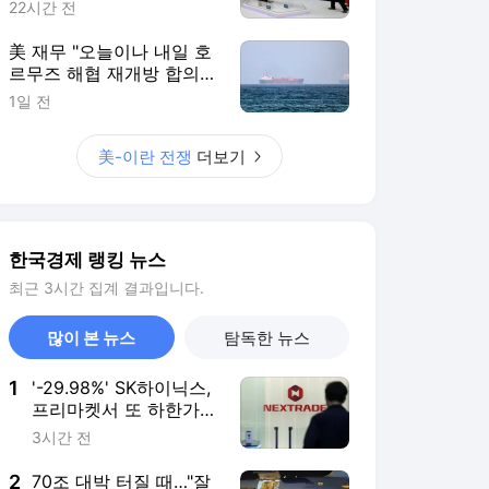
1
'-29.98%' SK하이닉스,
프리마켓서 또 하한가
소동…왜?
3시간 전
2
70조 대박 터질 때…"잘
먹고 갑니다" 외국인 역
대급 탈출 러시
4시간 전
3
돌려차기 피해자 "저도
다 봤는데 대통령은 안
읽었다고요?"
1시간 전
4
"나가주세요" 세입자들
초비상 걸렸다…집주인
도 '골머리' [시장톡]
11시간 전
5
"1억 뛰었다" 줄줄이 신
고가 폭발…서울 외곽
아파트 '대반전'
3시간 전