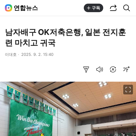
공유하기
통합검색
연합뉴스
구독
남자배구 OK저축은행, 일본 전지훈
련 마치고 귀국
이대호
2025. 9. 2. 15:40
요약보기
음성으로 듣기
번역 설정
글씨크기 조절하기
이미지 크게 보기