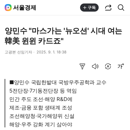
공유하기
통합검색
서울경제
구독
양민수 "마스가는 '뉴오션' 시대 여는
韓美 윈윈 카드죠"
고광본 선임기자
2025. 9. 1. 18:38
요약보기
음성으로 듣기
번역 설정
글씨크기 조절하기
■양민수 국립한밭대 국방우주공학과 교수
5전단장·7기동전단장 등 역임
민간 주도 조선·해양 R&D에
제조·금융 포함 생태계 조성
조선해양청·국가해양위 신설
해양·우주 강화 계기 삼아야