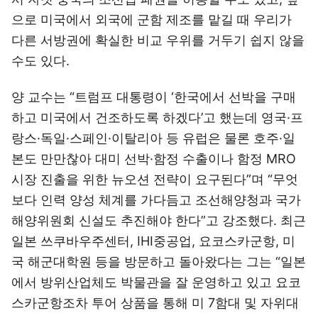
으로 미국에서 외국에 군함 제조를 맡길 때 우리가
다른 서방권에 확실한 비교 우위를 거두기 쉽지 않을
수도 있다.
양 교수는 “트럼프 대통령이 ‘한국에서 선박을 구매
하고 미국에서 건조하도록 하겠다’고 했는데 영국·프
랑스·독일·스페인·이탈리아 등 유럽은 물론 호주·일
본도 만만찮아 대미 선박·함정 수출이나 함정 MRO
시장 진출을 위한 뉴오션 전략이 요구된다”며 “무엇
보다 인력 양성 체계를 가다듬고 조선해양청과 국가
해양위원회 신설도 추진해야 한다”고 강조했다. 최근
일본 쓰쿠바우주센터, IHI중공업, 요코스카군항, 미
국 해군대학원 등을 방문하고 돌아왔다는 그는 “일본
에서 방위산업체도 박물관을 잘 운영하고 있고 요코
스카군항조차 투어 상품을 통해 미 7함대 및 자위대