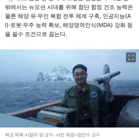
팎에서는 뉴오션 시대를 위해 첨단 함정 건조 능력은
물론 해양 유·무인 복합 전투 체계 구축, 인공지능(A
I)·로봇·우주 능력 확보, 해양영역인식(MDA) 강화 등
을 필수 조건으로 꼽는다.
이미지 크게 보기
해군 제독 시절의 양 교수. 사진 제공=양민수 교수