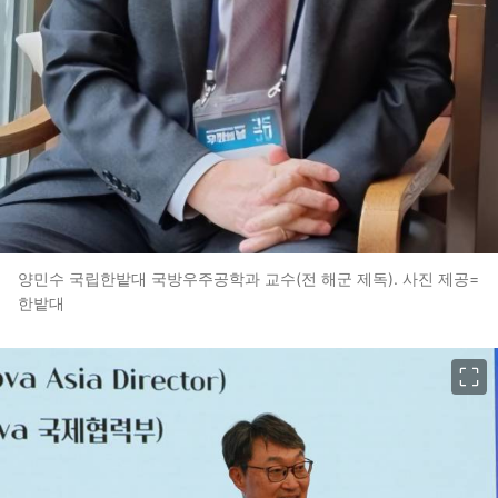
양민수 국립한밭대 국방우주공학과 교수(전 해군 제독). 사진 제공=
한밭대
이미지 크게 보기