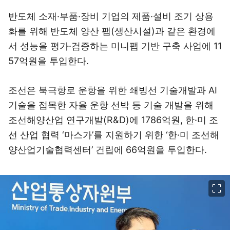
반도체 소재·부품·장비 기업의 제품·설비 조기 상용
화를 위해 반도체 양산 팹(생산시설)과 같은 환경에
서 성능을 평가·검증하는 미니팹 기반 구축 사업에 11
57억원을 투입한다.
조선은 북극항로 운항을 위한 쇄빙선 기술개발과 AI
기술을 접목한 자율 운항 선박 등 기술 개발을 위해
조선해양산업 연구개발(R&D)에 1786억원, 한·미 조
선 산업 협력 ‘마스가’를 지원하기 위한 ‘한·미 조선해
양산업기술협력센터’ 건립에 66억원을 투입한다.
이미지 크게 보기