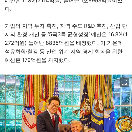
예산은 11.8%(2114억원) 늘어난 1조9993억원이었
다.
기업의 지역 투자 촉진, 지역 주도 R&D 추진, 산업 단
지의 환경 개선 등 ‘5극3특 균형성장’ 예산은 16.8%(1
272억원) 늘어난 8835억원을 배정했다. 이 가운데
석유화학·철강 등 산업 위기 지역 경제 회복을 위한
예산은 179억원을 차지했다.
이미지 크게 보기