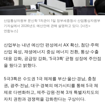
산업통상자원부 문신학 1차관이 1일 정부세종청사 산업통상자원부
기자실에서 2026년도 예산안에 관해 설명하고 있다. [사진=
연합뉴스]
산업부는 내년 예산안 편성에서 AX 확산, 첨단·주력
산업 육성, 재생에너지 중심 에너지 전환, 통상·수출
대응 강화, 공급망 강화, ‘5극3특’ 균형 성장에 주안점
을 뒀다고 밝혔다.
5극3특은 수도권 1극 체제를 부산·울산·경남, 충청
권, 광주·전남, 대구·경북의 메가시티를 통해 5극 체
제로 다변화하고, 제주·강원·전북 3개 특별자치도의
자치 권한과 경쟁력을 강화한다는 구상이다.