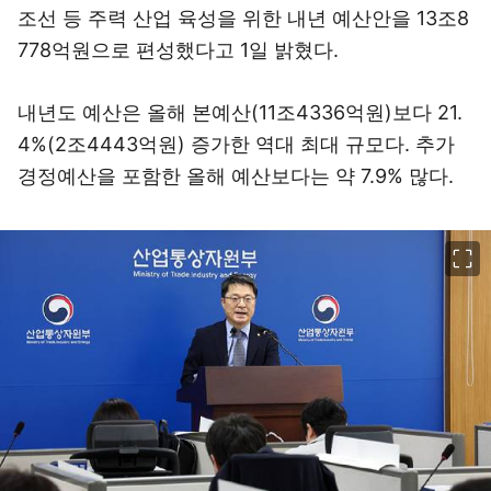
조선 등 주력 산업 육성을 위한 내년 예산안을 13조8
778억원으로 편성했다고 1일 밝혔다.
내년도 예산은 올해 본예산(11조4336억원)보다 21.
4%(2조4443억원) 증가한 역대 최대 규모다. 추가
경정예산을 포함한 올해 예산보다는 약 7.9% 많다.
이미지 크게 보기