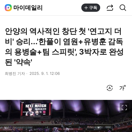
공유하기
통합검색
마이데일리
구독
안양의 역사적인 창단 첫 '연고지 더
비' 승리...'한풀이 염원+유병훈 감독
의 용병술+팀 스피릿', 3박자로 완성
된 '약속'
최병진 기자
2025. 9. 1. 12:06
번역 설정
글씨크기 조절하기
이미지 크게 보기