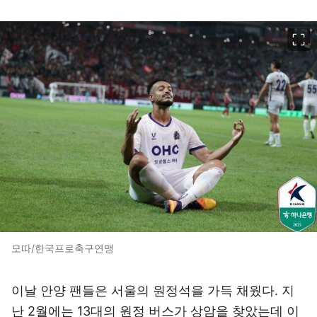
이미지 크게 보기
모따/한국프로축구연맹
이날 안양 팬들은 서울의 원정석을 가득 채웠다. 지
난 2월에는 13대의 원정 버스가 상암을 찾았는데 이