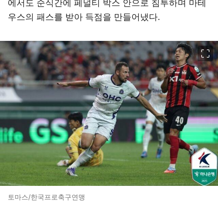
에서도 순식간에 페널티 박스 안으로 침투하며 마테
우스의 패스를 받아 득점을 만들어냈다.
이미지 크게 보기
토마스/한국프로축구연맹