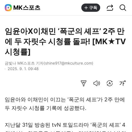
공유하기
통합검색
MK스포츠
구독
임윤아X이채민 ‘폭군의 셰프’ 2주 만
에 두 자릿수 시청률 돌파! [MK★TV
시청률]
금빛나 MK스포츠 기자(shine917@mkculture.com)
2025. 9. 1. 09:48
요약보기
음성으로 듣기
번역 설정
글씨크기 조절하기
임윤아와 이채민이 이끄는 ‘폭군의 셰프’가 2주 만에
두 자릿수 시청률 기록에 성공했다.
지난달 31일 방송된 tvN 토일드라마 ‘폭군의 셰프’ 4