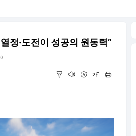
·열정·도전이 성공의 원동력”
30
요약보기
음성으로 듣기
번역 설정
글씨크기 조절하기
인쇄하기