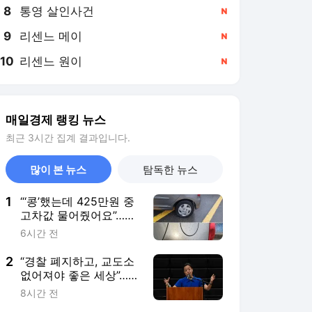
8
통영 살인사건
,신규
9
리센느 메이
,신규
10
리센느 원이
,신규
매일경제 랭킹 뉴스
최근 3시간 집계 결과입니다.
많이 본 뉴스
탐독한 뉴스
1
“‘콩’했는데 425만원 중
고차값 물어줬어요”…내
달 나이롱 환자 검토제
6시간 전
도입
2
“경찰 폐지하고, 교도소
없어져야 좋은 세상”…프
란체스카 홍 과거 발언
8시간 전
도 논란 [이번주인공]