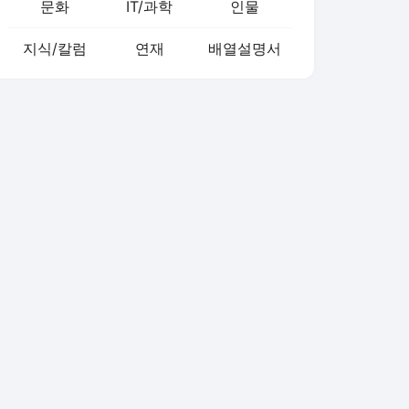
문화
IT/과학
인물
지식/칼럼
연재
배열설명서