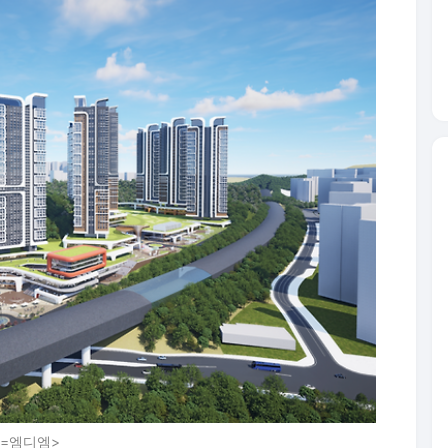
==엠디엠>