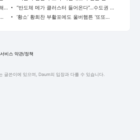
[단독] “해외 공관과 주고받은 전문 분석해줘”...외교부, 정부부처 처음으로 ‘AI 비서’ 도입 -
“반도체 메가 클러스터 들어온다”…수도권 남부 집값 ‘들썩’ - 매일경제
심장' LG 모터 … 7초마다 1대 뚝딱 - 매일경제
‘황소’ 황희찬 부활포에도 울버햄튼 ‘또또또’ 울었다…‘그릴리시 미친’ 에버튼에 2-3 패
서비스 약관/정책
 글쓴이에 있으며, Daum의 입장과 다를 수 있습니다.