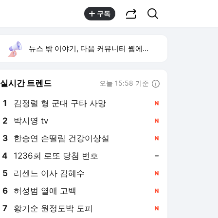
공유하기
검색
구독
뉴스 밖 이야기, 다음 커뮤니티 웹에서 보기
실시간 트렌드
오늘 15:58 기준
툴팁보기
1
김정렬 형 군대 구타 사망
,신규
2
박시영 tv
,신규
3
한승연 손떨림 건강이상설
,신규
4
1236회 로또 당첨 번호
,유지
5
리센느 이사 김혜수
,신규
6
허성범 열애 고백
,신규
7
황기순 원정도박 도피
,신규