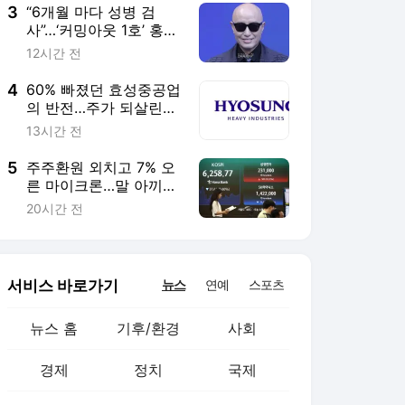
3
“6개월 마다 성병 검
사”…‘커밍아웃 1호’ 홍석
천, HIV·에이즈 예방 중
12시간 전
요성 강조
4
60% 빠졌던 효성중공업
의 반전…주가 되살린
‘12조 수주’의 힘 [이주
13시간 전
의 Bull기둥]
5
주주환원 외치고 7% 오
른 마이크론…말 아끼고
17% 깎인 하이닉스
20시간 전
서비스 바로가기
뉴스
연예
스포츠
뉴스 홈
기후/환경
사회
경제
정치
국제