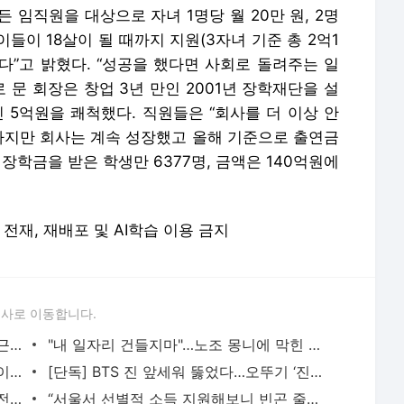
 임직원을 대상으로 자녀 1명당 월 20만 원, 2명
아이들이 18살이 될 때까지 지원(3자녀 기준 총 2억1
다”고 밝혔다. “성공을 했다면 사회로 돌려주는 일
 문 회장은 창업 3년 만인 2001년 장학재단을 설
 5억원을 쾌척했다. 직원들은 “회사를 더 이상 안
 하지만 회사는 계속 성장했고 올해 기준으로 출연금
 장학금을 받은 학생만 6377명, 금액은 140억원에
 무단 전재, 재배포 및 AI학습 이용 금지
론사로 이동합니다.
정부 ‘정년 연장’ 추진...재계 “60세 이상 근로자 재고용 선호” - 매일경제
"내 일자리 건들지마"…노조 몽니에 막힌 건설현장 레미콘 생산 - 매일경제
“외국인 없으면 우리 사무실 안돌아가”...이젠 서울 오피스서도 외국인 인재 ‘급구’ - 매일
[단독] BTS 진 앞세워 뚫었다…오뚜기 ‘진라면’ 미국 코스트코 입점 확대 - 매일경제
“4억짜리 ‘하늘 나는’ 전기차, 3300대 사전예약 인기”…세계 첫 시험비행 - 매일경제
“서울서 선별적 소득 지원해보니 빈곤 줄고 불평등 완화…기본소득은 시기상조” - 매일경제