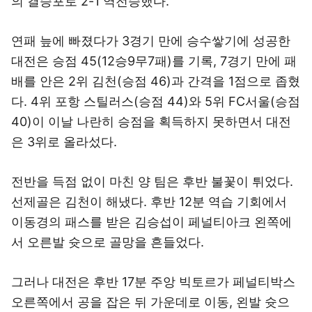
의 결승포로 2-1 역전승했다.
연패 늪에 빠졌다가 3경기 만에 승수쌓기에 성공한
대전은 승점 45(12승9무7패)를 기록, 7경기 만에 패
배를 안은 2위 김천(승점 46)과 간격을 1점으로 좁혔
다. 4위 포항 스틸러스(승점 44)와 5위 FC서울(승점
40)이 이날 나란히 승점을 획득하지 못하면서 대전
은 3위로 올라섰다.
전반을 득점 없이 마친 양 팀은 후반 불꽃이 튀었다.
선제골은 김천이 해냈다. 후반 12분 역습 기회에서
이동경의 패스를 받은 김승섭이 페널티아크 왼쪽에
서 오른발 슛으로 골망을 흔들었다.
그러나 대전은 후반 17분 주앙 빅토르가 페널티박스
오른쪽에서 공을 잡은 뒤 가운데로 이동, 왼발 슛으