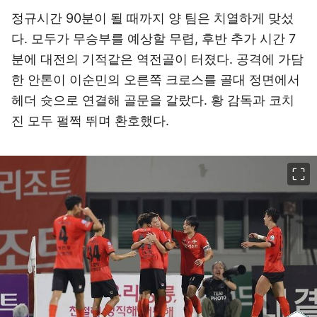
정규시간 90분이 될 때까지 양 팀은 치열하게 맞섰
다. 모두가 무승부를 예상할 무렵, 후반 추가 시간 7
분에 대전의 기적같은 역전골이 터졌다. 공격에 가담
한 안톤이 이순민의 오른쪽 크로스를 골대 정면에서
헤더 슛으로 연결해 골문을 갈랐다. 황 감독과 코치
진 모두 펄쩍 뛰며 환호했다.
이미지 크게 보기