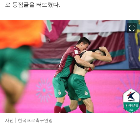
로 동점골을 터뜨렸다.
이미지 크게 보기
사진 | 한국프로축구연맹