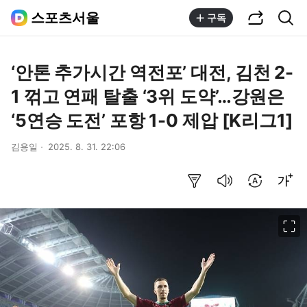
공유하기
통합검색
스포츠서울
구독
‘안톤 추가시간 역전포’ 대전, 김천 2-
1 꺾고 연패 탈출 ‘3위 도약’…강원은
‘5연승 도전’ 포항 1-0 제압 [K리그1]
김용일
2025. 8. 31. 22:06
요약보기
음성으로 듣기
번역 설정
글씨크기 조절하기
이미지 크게 보기