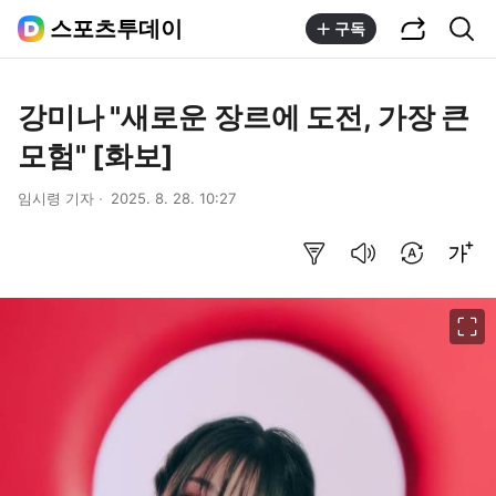
공유하기
통합검색
스포츠투데이
구독
강미나 "새로운 장르에 도전, 가장 큰
모험" [화보]
임시령 기자
2025. 8. 28. 10:27
요약보기
음성으로 듣기
번역 설정
글씨크기 조절하기
이미지 크게 보기