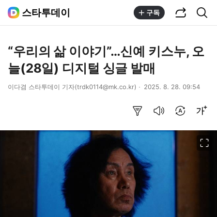
공유하기
통합검색
스타투데이
구독
“우리의 삶 이야기”…신예 키스누, 오
늘(28일) 디지털 싱글 발매
이다겸 스타투데이 기자(trdk0114@mk.co.kr)
2025. 8. 28. 09:54
요약보기
음성으로 듣기
번역 설정
글씨크기 조절하기
이미지 크게 보기