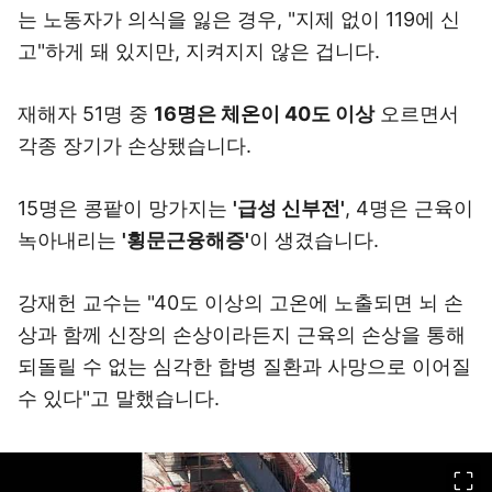
는 노동자가 의식을 잃은 경우, "지제 없이 119에 신
고"하게 돼 있지만, 지켜지지 않은 겁니다.
재해자 51명 중
16명은 체온이 40도 이상
오르면서
각종 장기가 손상됐습니다.
15명은 콩팥이 망가지는
'급성 신부전'
, 4명은 근육이
녹아내리는
'횡문근융해증'
이 생겼습니다.
강재헌 교수는 "40도 이상의 고온에 노출되면 뇌 손
상과 함께 신장의 손상이라든지 근육의 손상을 통해
되돌릴 수 없는 심각한 합병 질환과 사망으로 이어질
수 있다"고 말했습니다.
이미지 크게 보기