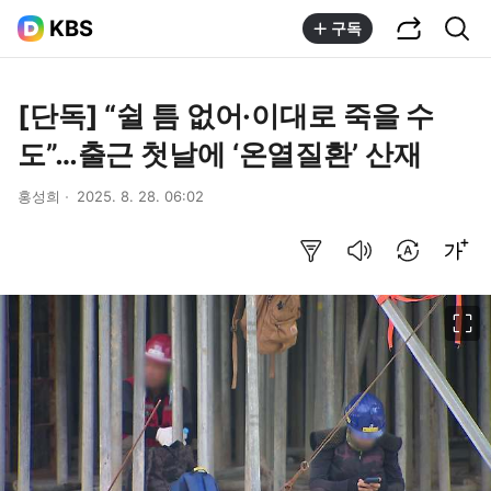
공유하기
통합검색
KBS
구독
[단독] “쉴 틈 없어·이대로 죽을 수
도”…출근 첫날에 ‘온열질환’ 산재
홍성희
2025. 8. 28. 06:02
요약보기
음성으로 듣기
번역 설정
글씨크기 조절하기
이미지 크게 보기