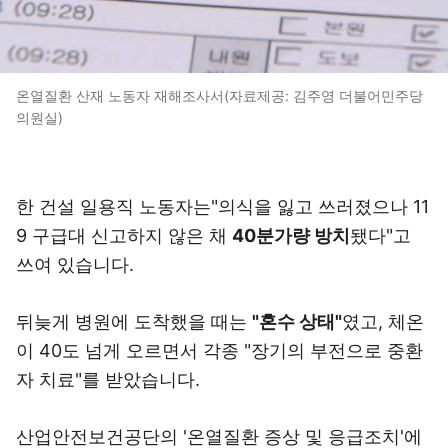
온열질환 산재 노동자 재해조사서(자료제공: 김주영 더불어민주당
의원실)
한 건설 일용직 노동자는"의식을 잃고 쓰러졌으나 11
9 구급대 신고하지 않은 채
40분가량 방치
됐다"고
쓰여 있습니다.
뒤늦게 병원에 도착했을 때는
"혼수 상태"
였고, 체온
이 40도 넘게 오르면서 각종 "장기의 부전으로 중환
자 치료"를 받았습니다.
산업안전보건공단의 '온열질환 증상 및 응급조치'에