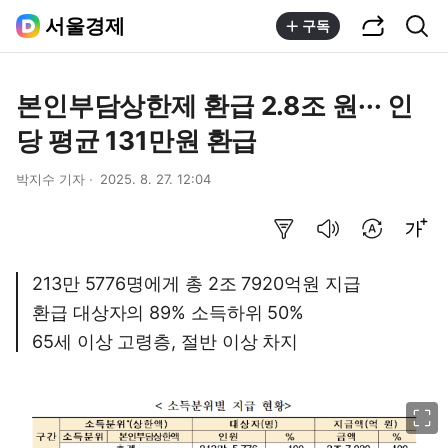
공유하기
통합검색
서울경제
구독
본인부담상한제 환급 2.8조 원··· 인
당 평균 131만원 환급
박지수 기자
2025. 8. 27. 12:04
요약보기
음성으로 듣기
번역 설정
글씨크기 조절하기
213만 5776명에게 총 2조 7920억원 지급
환급 대상자의 89% 소득하위 50%
65세 이상 고령층, 절반 이상 차지
이미지 크게 보기