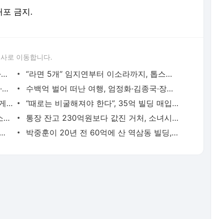
배포 금지.
론사로 이동합니다.
벽돌 나르던 손으로 연기를 쌓다, 허남준·안보현·이도현의 굳은살 기록
“라면 5개” 임지연부터 이소라까지, 톱스타들의 살 안 찌는 루틴
“나는 담배 못 끊는 사람”…조혜련·최강희·김동완이 금연에 성공한 이유
수백억 벌어 떠난 여행, 엄정화·김종국·장윤정이 마주한 진짜 성공
순금부터 비즈니스석 항공권까지…통 크게 스태프 챙긴 소지섭·아이유·김우빈
“때로는 비굴해져야 한다”, 35억 빌딩 매입한 권성준 셰프의 자산 증식법
나토의 78일 폭격 속 살아남은 열한 살 소년은 어떻게 세계 1위가 됐나
통장 잔고 230억원보다 값진 거처, 소녀시대 유리가 제주 촌동네를 택한 이유
 40억으로, 성수동 아파트가 증명한 남궁민의 27년 공식
박중훈이 20년 전 60억에 산 역삼동 빌딩, 400억 차익 만든 침묵의 법칙