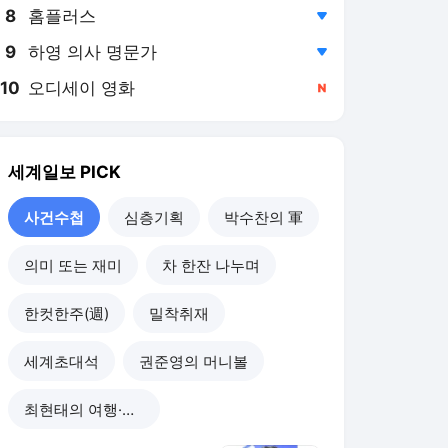
8
홈플러스
,하락
9
하영 의사 명문가
,하락
10
오디세이 영화
,신규
세계일보
PICK
사건수첩
심층기획
박수찬의 軍
의미 또는 재미
차 한잔 나누며
한컷한주(週)
밀착취재
세계초대석
권준영의 머니볼
최현태의 여행·와인홀릭