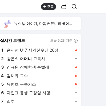
공유하기
검색
구독
뉴스 밖 이야기, 다음 커뮤니티 웹에서 보기
실시간 트렌드
오늘 5:28 기준
툴팁보기
1
손서연 U17 세계선수권 28점
,상승
3
김규원 장애학생 손빨래
,상승
4
김태유 교수
,신규
5
유병호 구속기소
,신규
6
차인표 동생 구강암 사망
,유지
7
입추
,유지