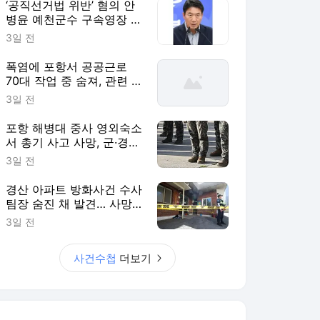
‘공직선거법 위반’ 혐의 안
병윤 예천군수 구속영장 기
각 [사건수첩]
3일 전
폭염에 포항서 공공근로
70대 작업 중 숨져, 관련 사
업 전면 중단 [사건수첩]
3일 전
포항 해병대 중사 영외숙소
서 총기 사고 사망, 군·경찰
수사 착수 [사건수첩]
3일 전
경산 아파트 방화사건 수사
팀장 숨진 채 발견… 사망
경위 조사 [사건수첩]
3일 전
사건수첩
더보기