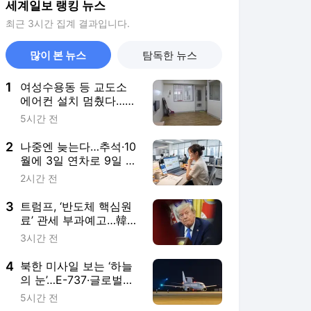
세계일보 랭킹 뉴스
최근 3시간 집계 결과입니다.
많이 본 뉴스
탐독한 뉴스
1
여성수용동 등 교도소
에어컨 설치 멈췄다…폭
염 속 37도 치솟은 수용
5시간 전
거실
2
나중엔 늦는다…추석·10
월에 3일 연차로 9일 황
금연휴 완성, 어디에 걸
2시간 전
까? [여행+]
3
트럼프, ‘반도체 핵심원
료’ 관세 부과예고…韓
반도체 영향 제한적·태
3시간 전
양광은 ‘득실 교차’
4
북한 미사일 보는 ‘하늘
의 눈’…E-737·글로벌호
크에 경고등 [박수찬의
5시간 전
軍]