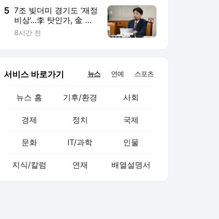
5
7조 빚더미 경기도 ‘재정
비상’…李 탓인가, 金 탓
인가 [오상도의 경기유
8시간 전
랑]
서비스 바로가기
뉴스
연예
스포츠
뉴스 홈
기후/환경
사회
경제
정치
국제
문화
IT/과학
인물
지식/칼럼
연재
배열설명서