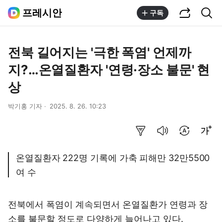
공유하기
통합검색
프레시안
구독
전북 길어지는 '극한 폭염' 언제까
지?…온열질환자 '연령·장소 불문' 현
상
박기홍 기자
2025. 8. 26. 10:23
요약보기
음성으로 듣기
번역 설정
글씨크기 조절하기
온열질환자 222명 기록에 가축 피해만 32만5500
여 수
전북에서 폭염이 계속되면서 온열질환가 연령과 장
소를 불문할 정도로 다양하게 늘어나고 있다.