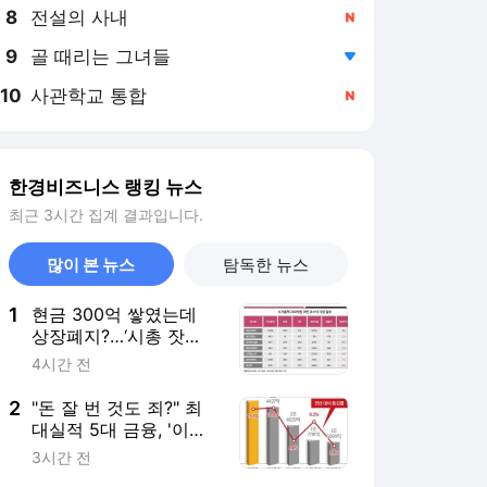
8
전설의 사내
,신규
9
골 때리는 그녀들
,하락
10
사관학교 통합
,신규
한경비즈니스 랭킹 뉴스
최근 3시간 집계 결과입니다.
많이 본 뉴스
탐독한 뉴스
1
현금 300억 쌓였는데
상장폐지?…‘시총 잣
대’에 빠진 코스닥 밸류
4시간 전
업의 역설 [재무제표 AI
독해]
2
"돈 잘 번 것도 죄?" 최
대실적 5대 금융, '이자
장사' 부담
3시간 전