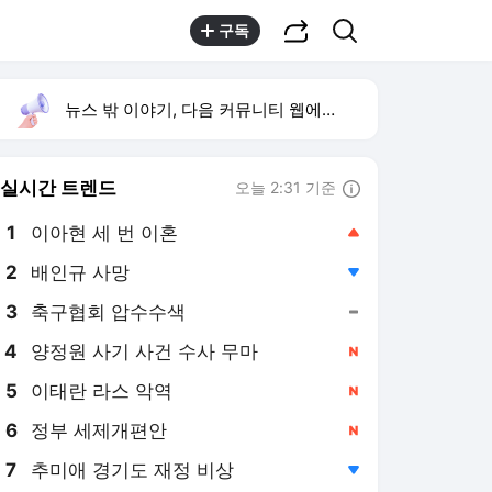
공유하기
검색
구독
뉴스 밖 이야기, 다음 커뮤니티 웹에서 보기
실시간 트렌드
오늘 2:31 기준
툴팁보기
1
이아현 세 번 이혼
,상승
2
배인규 사망
,하락
3
축구협회 압수수색
,유지
4
양정원 사기 사건 수사 무마
,신규
5
이태란 라스 악역
,신규
6
정부 세제개편안
,신규
7
추미애 경기도 재정 비상
,하락