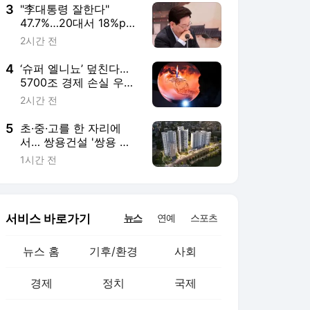
3
"李대통령 잘한다"
47.7%…20대서 18%p
폭락
2시간 전
4
‘슈퍼 엘니뇨’ 덮친다…
5700조 경제 손실 우려
[ESG 뉴스 5]
2시간 전
5
초·중·고를 한 자리에
서… 쌍용건설 '쌍용 더
플래티넘 서대문' 눈길
1시간 전
서비스 바로가기
뉴스
연예
스포츠
뉴스 홈
기후/환경
사회
경제
정치
국제