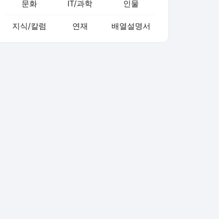
문화
IT/과학
인물
지식/칼럼
연재
배열설명서