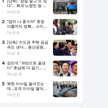
날레' 노린다
5
북한 미사일 들어오는
데…요격 미사일 떨어진
우크라이나
7시간 전
서비스 바로가기
뉴스
연예
스포츠
뉴스 홈
기후/환경
사회
경제
정치
국제
문화
IT/과학
인물
지식/칼럼
연재
배열설명서