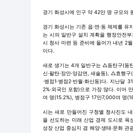
경기 화성시에 인구 약 42만 명 규모의 
경기 화성시는 기존 읍·면·동 체제를 유
는 시의 일반구 설치 계획을 행정안전부가
시 청사 마련 등 준비에 들어가 내년 2
이다.
새로 생기는 4개 일반구는 △동탄구(동탄1
신·팔탄·장안·양감면, 새솔동), △효행구
·병점1·병점2·반월·화산동)다. 지난달 3
2%·외국인 포함)으로 가장 많다. 이어 만세구
여 명(15.2%), 병점구 17만7,000여 명(
시는 새로 만들어진 구청별 청사진도 내
을 선도하는 미래 산업 경제 도시로 육
성장 산업 중심지 겸 해양·생태·문화 관