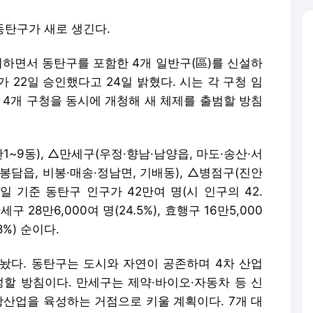
동탄구가 새로 생긴다.
지하면서 동탄구를 포함한 4개 일반구(區)를 신설하
 22일 승인했다고 24일 밝혔다. 시는 각 구청 임
월 4개 구청을 동시에 개청해 새 체제를 출범할 방침
~9동), △만세구(우정·향남·남양읍, 마도·송산·서
(봉담읍, 비봉·매송·정남면, 기배동), △병점구(진안
1일 기준 동탄구 인구가 42만여 명(시 인구의 42.
 28만6,000여 명(24.5%), 효행구 16만5,000
18%) 순이다.
놨다. 동탄구는 도시와 자연이 공존하며 4차 산업
성할 방침이다. 만세구는 제약·바이오·자동차 등 신
광산업을 육성하는 거점으로 키울 계획이다. 7개 대