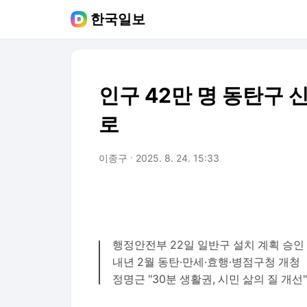
한국일보
인구 42만 명 동탄구 신
로
이종구
2025. 8. 24. 15:33
행정안전부 22일 일반구 설치 계획 승인
내년 2월 동탄·만세·효행·병점구청 개청
정명근 "30분 생활권, 시민 삶의 질 개선"