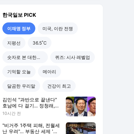
김민석 "과반으로 끝낸다"
호남에 다 걸기... 정청래,
수도권서 '승리 피날레' 노
10시간 전
린다
"비거주 1주택 피해, 전월세
난 우려"… 부동산 세제 '핀
셋' 보완 예고한 與
11시간 전
추미애 '경기 재정 비상 선
언' 후폭풍... 장동혁 "주범
은 이재명 전 지사"
11시간 전
'뇌물 전력에 욕설 논란까
지"... 충북도, 박병국 보좌
관 임명 강행 논란 확산
12시간 전
이재명 정부
더보기