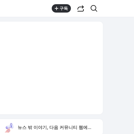
공유하기
검색
구독
뉴스 밖 이야기, 다음 커뮤니티 웹에서 보기
실시간 트렌드
오늘 21:29 기준
툴팁보기
1
한상미 이태원특조위 해임
,유지
2
트럼프 원정출산 금지
,신규
3
입추
,상승
4
뉴욕증시 하락
,신규
5
베이스 그룹
,하락
6
휴젤 상반기 최대 실적
,하락
7
폴리실리콘
,하락