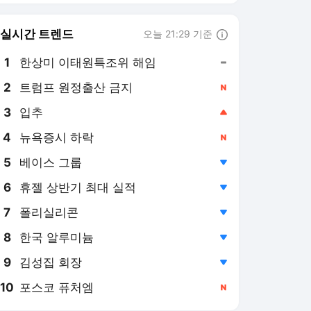
8
한국 알루미늄
,하락
9
김성집 회장
,하락
10
포스코 퓨처엠
,신규
한국일보
PICK
이재명 정부
미국, 이란 전쟁
지평선
36.5˚C
숫자로 본 대한민국
퀴즈: 시사 레벨업
기억할 오늘
메아리
달곰한 우리말
건강이 최고