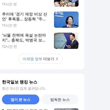
한국일보 랭킹 뉴스
최근 3시간 집계 결과입니다.
많이 본 뉴스
탐독한 뉴스
1
[단독] "잠실 말고 또 있
다"… 화곡·노량진 등 3
곳서 '일련번호 중복 기
2시간 전
재' 포착
2
"엄마 나 종수야" 호칭·
이름까지 정확… 스미싱
범죄 더 악랄해졌다
1시간 전
3
[단독] 수도권 주택 공급
속도 낸다… 용산공원
토양 정화부터 방첩사
1시간 전
부지 개발
4
김민석 "과반으로 끝낸
다" 호남에 다 걸기... 정
청래, 수도권서 '승리 피
10시간 전