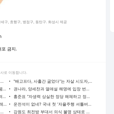
세구, 효행구, 병점구, 동탄구. 화성시 제공
m
배포 금지.
론사로 이동합니다.
조국 “된장찌개 영상 비방 해괴해... 돼지 눈엔 돼지만 보인다” | 한국일보
"배고프다, 사흘간 굶었다"는 자살 시도자, 순댓국 사주며 구한 상담원 | 한국일보
"물 티슈로 화장실 청소"… 강릉, 극한 가뭄에 바닥 드러낸 저수지 | 한국일보
권나라, 양세찬과 열애설 해명에 입장 번복... "같이 식사한 줄, 헷갈렸다" | 한국일보
전기자전거에 개 매달고 죽을 때까지 달려… 경찰, 동물 학대 혐의 수사 | 한국일보
홍준표 "자생력 상실한 정당 해체하고 정통 보수주의 새 정당 만들어야" | 한국일보
한일 정상 만찬에 '안동소주·이시바식 카레'... 총리관저 다다미방서 '2차'도 | 한국일보
운전석이 없네? 국내 첫 '자율주행 셔틀버스' 이르면 9월 말 청계천에 | 한국일보
다리는 제멋대로, 20m 가서야 멈췄다… '노브레이크' 픽시 자전거 타 보니 | 한국일보
강원도 최전방 부대서 의식 불명 상태로 발견된 육군 하사 숨져 | 한국일보