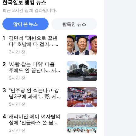
한국일보 랭킹 뉴스
최근 3시간 집계 결과입니다.
많이 본 뉴스
탐독한 뉴스
1
김민석 "과반으로 끝낸
다" 호남에 다 걸기... 정
청래, 수도권서 '승리 피
3시간 전
날레' 노린다
2
'사람 잡는 더위' 다음
주에도 안 끝난다… 서
울 39도, 내일이 폭염
9시간 전
절정
3
"민주당 안 찍는다고 강
남3구에 과세"... 野, 세
제 개편안 총공세
5시간 전
4
캐리비안 베이 여자탈의
실에 '선글라스 쓴 남성'
신고, 경찰 추적
3시간 전