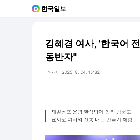
한국일보
김혜경 여사, '한국어 전
동반자"
우태경
2025. 8. 24. 15:32
재일동포 운영 한식당에 깜짝 방문도
요시코 여사와 전통 매듭 만들기 체험