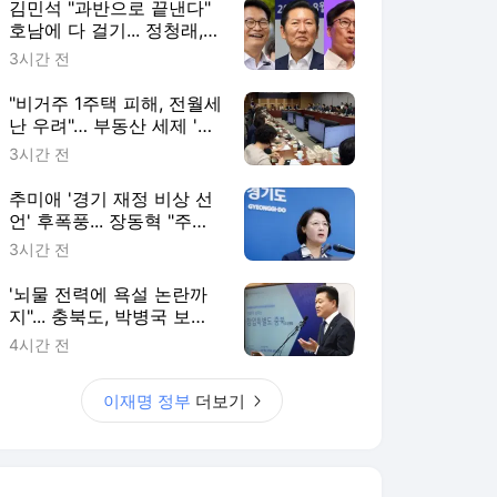
김민석 "과반으로 끝낸다"
호남에 다 걸기... 정청래,
수도권서 '승리 피날레' 노
3시간 전
린다
"비거주 1주택 피해, 전월세
난 우려"… 부동산 세제 '핀
셋' 보완 예고한 與
3시간 전
추미애 '경기 재정 비상 선
언' 후폭풍... 장동혁 "주범
은 이재명 전 지사"
3시간 전
'뇌물 전력에 욕설 논란까
지"... 충북도, 박병국 보좌
관 임명 강행 논란 확산
4시간 전
이재명 정부
더보기