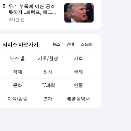
5
무기 부족에 이란 공격
못하자...트럼프, 헤그세
스에 불만 ‘폭발’
6시간 전
서비스 바로가기
뉴스
연예
스포츠
뉴스 홈
기후/환경
사회
경제
정치
국제
문화
IT/과학
인물
지식/칼럼
연재
배열설명서