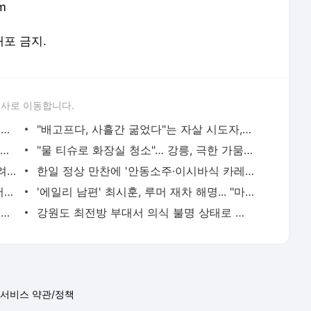
m
배포 금지.
론사로 이동합니다.
조국 “된장찌개 영상 비방 해괴해... 돼지 눈엔 돼지만 보인다” | 한국일보
"배고프다, 사흘간 굶었다"는 자살 시도자, 순댓국 사주며 구한 상담원 | 한국일보
홍준표 "자생력 상실한 정당 해체하고 정통 보수주의 새 정당 만들어야" | 한국일보
"물 티슈로 화장실 청소"… 강릉, 극한 가뭄에 바닥 드러낸 저수지 | 한국일보
전기자전거에 개 매달고 죽을 때까지 달려… 경찰, 동물 학대 혐의 수사 | 한국일보
한일 정상 만찬에 '안동소주·이시바식 카레'... 총리관저 다다미방서 '2차'도 | 한국일보
운전석이 없네? 국내 첫 '자율주행 셔틀버스' 이르면 9월 말 청계천에 | 한국일보
'에일리 남편' 최시훈, 루머 재차 해명... "마음고생 심해, 아내에게 미안" | 한국일보
다리는 제멋대로, 20m 가서야 멈췄다… '노브레이크' 픽시 자전거 타 보니 | 한국일보
강원도 최전방 부대서 의식 불명 상태로 발견된 육군 하사 숨져 | 한국일보
서비스 약관/정책