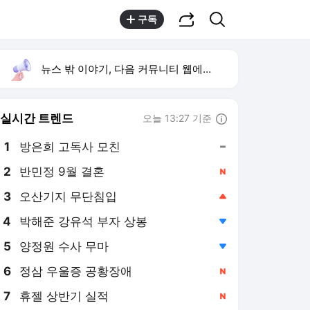
공유하기
검색
구독
뉴스 밖 이야기, 다음 커뮤니티 웹에서 보기
실시간 트렌드
오늘 13:27 기준
툴팁보기
1
방은희 고독사 모친
,유지
2
반민정 9월 결혼
,신규
4
박해준 강유석 부자 상봉
,하락
5
양정원 수사 무마
,하락
6
정삼 우울증 공황장애
,신규
7
휴젤 상반기 실적
,신규