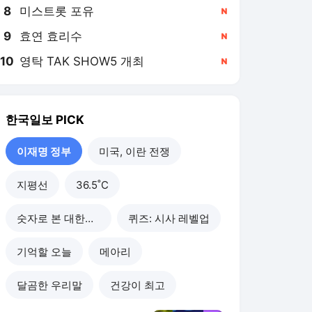
8
미스트롯 포유
,신규
9
효연 효리수
,신규
10
영탁 TAK SHOW5 개최
,신규
한국일보
PICK
이재명 정부
미국, 이란 전쟁
지평선
36.5˚C
숫자로 본 대한민국
퀴즈: 시사 레벨업
기억할 오늘
메아리
달곰한 우리말
건강이 최고