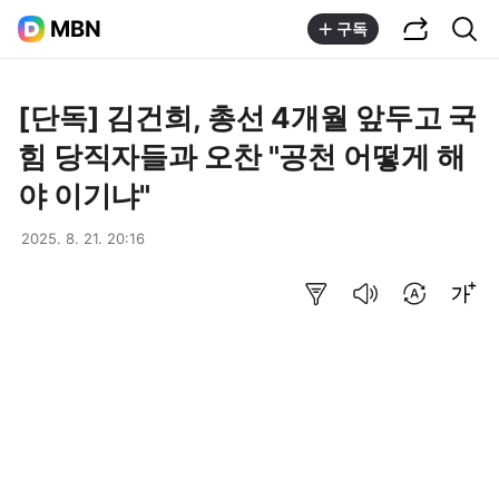
공유하기
통합검색
MBN
구독
[단독] 김건희, 총선 4개월 앞두고 국
힘 당직자들과 오찬 "공천 어떻게 해
야 이기냐"
2025. 8. 21. 20:16
요약보기
음성으로 듣기
번역 설정
글씨크기 조절하기