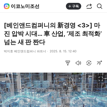
공유하기
통합검색
이코노미조선
구독
[베인앤드컴퍼니의 新경영 <3>] 마
진 압박 시대… 車 산업, ‘제조 최적화’
넘는 새 판 짠다
박지호 베인앤드컴퍼니 파트너
2025. 8. 15. 12:40
요약보기
음성으로 듣기
번역 설정
글씨크기 조절하기
이미지 크게 보기