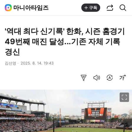
공유하기
통합검색
마니아타임즈
구독
'역대 최다 신기록' 한화, 시즌 홈경기
49번째 매진 달성...기존 자체 기록
경신
김선영
2025. 8. 14. 19:43
요약보기
음성으로 듣기
번역 설정
글씨크기 조절하기
이미지 크게 보기