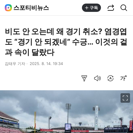
공유하기
통합검색
스포티비뉴스
구독
비도 안 오는데 왜 경기 취소? 염경엽
도 “경기 안 되겠네” 수긍… 이것의 겉
과 속이 달랐다
김태우 기자
2025. 8. 14. 19:34
요약보기
음성으로 듣기
번역 설정
글씨크기 조절하기
이미지 크게 보기