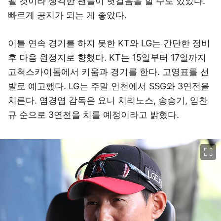
될 것이라 생각한 팬들이 헛걸음을 할 수도 있었다.
빠르게 공지가 되는 게 좋았다.
이틀 연속 경기를 하지 못한 KT와 LG는 간단한 정비
후 다음 원정지로 향했다. KT는 15일부터 17일까지
고척스카이돔에서 키움과 경기를 한다. 고영표를 선
발로 예고했다. LG는 주말 인천에서 SSG와 3연전을
치른다. 염경엽 감독은 요니 치리노스, 송승기, 임찬
규 순으로 3연전을 치를 예정이라고 밝혔다.
이미지 크게 보기