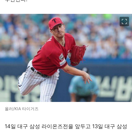
이미지 크게 보기
올러/KIA 타이거즈
14일 대구 삼성 라이온즈전을 앞두고 13일 대구 삼성