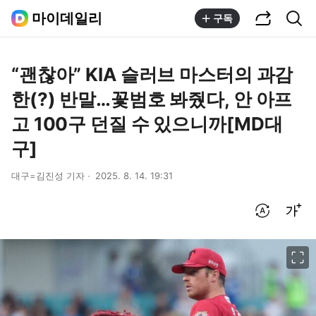
공유하기
통합검색
마이데일리
구독
“괜찮아” KIA 슬러브 마스터의 과감
한(?) 반말…꽃범호 봐줬다, 안 아프
고 100구 던질 수 있으니까[MD대
구]
대구=김진성 기자
2025. 8. 14. 19:31
번역 설정
글씨크기 조절하기
이미지 크게 보기