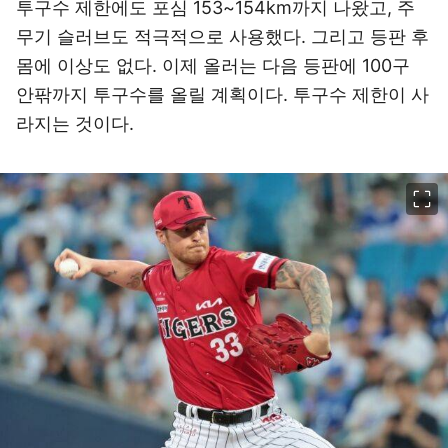
투구수 제한에도 포심 153~154km까지 나왔고, 주
무기 슬러브도 적극적으로 사용했다. 그리고 등판 후
몸에 이상도 없다. 이제 올러는 다음 등판에 100구
안팎까지 투구수를 올릴 계획이다. 투구수 제한이 사
라지는 것이다.
이미지 크게 보기