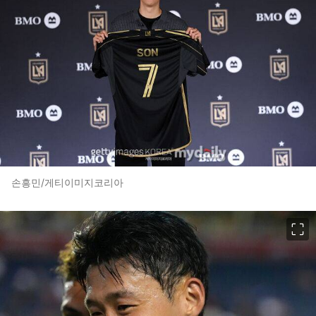
손흥민/게티이미지코리아
이미지 크게 보기