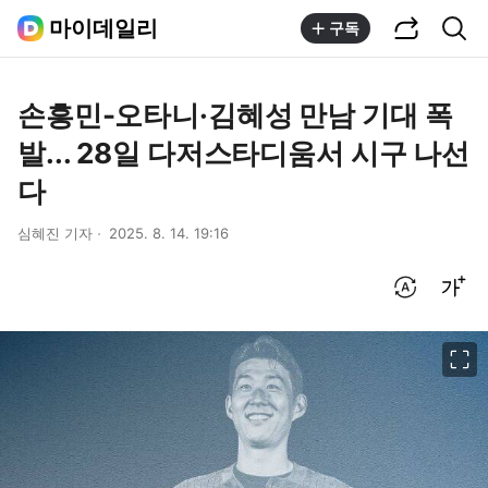
공유하기
통합검색
마이데일리
구독
손흥민-오타니·김혜성 만남 기대 폭
발... 28일 다저스타디움서 시구 나선
다
심혜진 기자
2025. 8. 14. 19:16
번역 설정
글씨크기 조절하기
이미지 크게 보기