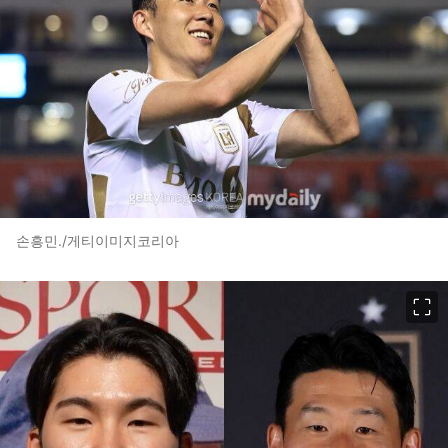
손흥민./게티이미지코리아
이미지 크게 보기