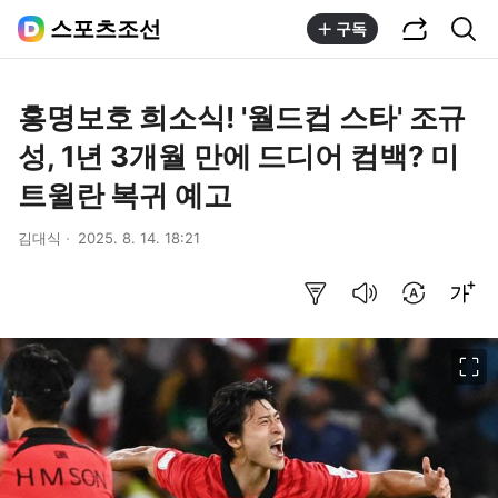
공유하기
통합검색
스포츠조선
구독
홍명보호 희소식! '월드컵 스타' 조규
성, 1년 3개월 만에 드디어 컴백? 미
트윌란 복귀 예고
김대식
2025. 8. 14. 18:21
요약보기
음성으로 듣기
번역 설정
글씨크기 조절하기
이미지 크게 보기