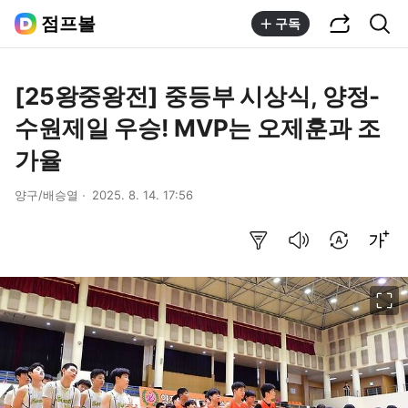
공유하기
통합검색
점프볼
구독
[25왕중왕전] 중등부 시상식, 양정-
수원제일 우승! MVP는 오제훈과 조
가율
양구/배승열
2025. 8. 14. 17:56
요약보기
음성으로 듣기
번역 설정
글씨크기 조절하기
이미지 크게 보기