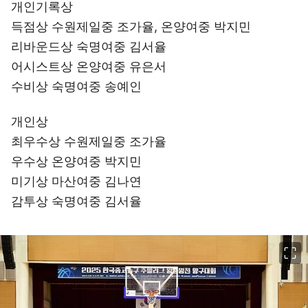
개인기록상
득점상 수원제일중 조가율, 온양여중 박지민
리바운드상 숙명여중 김서율
어시스트상 온양여중 유은서
수비상 숙명여중 송예인
개인상
최우수상 수원제일중 조가율
우수상 온양여중 박지민
미기상 마산여중 김나연
감투상 숙명여중 김서율
이미지 크게 보기