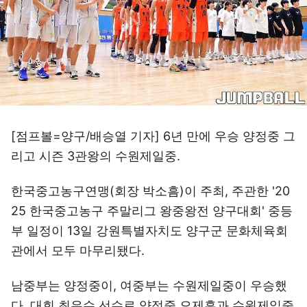
[점프볼=양구/배승열 기자] 6년 만에 우승 양정중 그
리고 시즌 3관왕의 수원제일중.
한국중고농구연맹(회장 박소흠)이 주최, 주관한 '20
25 한국중고농구 주말리그 왕중왕전 양구대회' 중등
부 일정이 13일 강원특별자치도 양구군 문화체육회
관에서 모두 마무리됐다.
남중부는 양정중이, 여중부는 수원제일중이 우승했
다. 대회 최우수 선수로 양정중 오제훈과 수원제일중