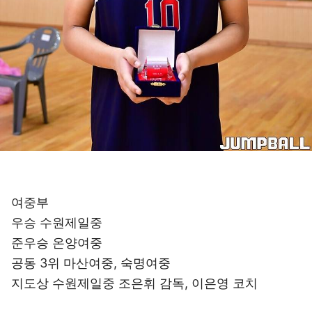
여중부
우승 수원제일중
준우승 온양여중
공동 3위 마산여중, 숙명여중
지도상 수원제일중 조은휘 감독, 이은영 코치