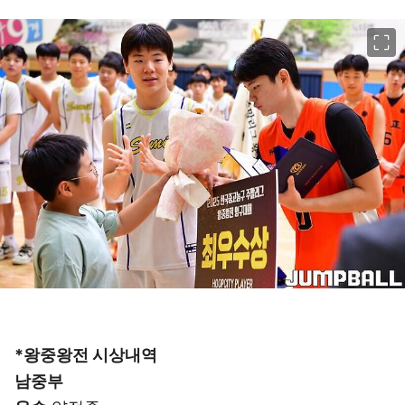
이미지 크게 보기
*왕중왕전 시상내역
남중부