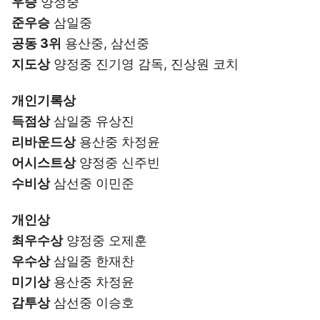
우승
양정중
준우승
삼일중
공동 3위
용산중, 삼선중
지도상
양정중 진기영 감독, 진상원 코치
개인기록상
득점상
삼일중 유상진
리바운드상
용산중 차정윤
어시스트상
양정중 신주빈
수비상
삼선중 이민준
개인상
최우수상
양정중 오제훈
우수상
삼일중 한재찬
미기상
용산중 차정윤
감투상
삼선중 이승호