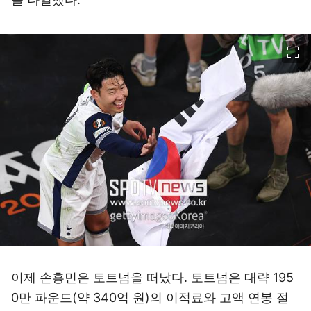
이미지 크게 보기
이제 손흥민은 토트넘을 떠났다. 토트넘은 대략 195
0만 파운드(약 340억 원)의 이적료와 고액 연봉 절