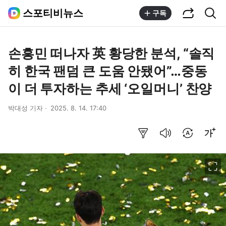
공유하기
통합검색
스포티비뉴스
구독
손흥민 떠나자 英 황당한 분석, “솔직
히 한국 팬덤 큰 도움 안됐어”…중동
이 더 투자하는 추세 ‘오일머니’ 찬양
박대성 기자
2025. 8. 14. 17:40
요약보기
음성으로 듣기
번역 설정
글씨크기 조절하기
이미지 크게 보기