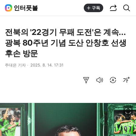
공유하기
통합검색
인터풋볼
구독
전북의 '22경기 무패 도전'은 계속...
광복 80주년 기념 도산 안창호 선생
후손 방문
주대은 기자
2025. 8. 14. 17:31
요약보기
음성으로 듣기
번역 설정
글씨크기 조절하기
이미지 크게 보기