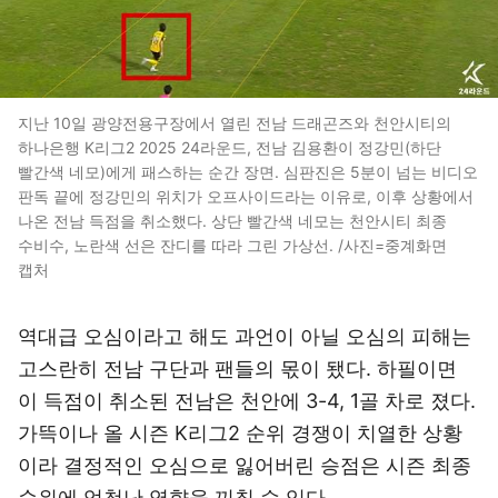
지난 10일 광양전용구장에서 열린 전남 드래곤즈와 천안시티의
하나은행 K리그2 2025 24라운드, 전남 김용환이 정강민(하단
빨간색 네모)에게 패스하는 순간 장면. 심판진은 5분이 넘는 비디오
판독 끝에 정강민의 위치가 오프사이드라는 이유로, 이후 상황에서
나온 전남 득점을 취소했다. 상단 빨간색 네모는 천안시티 최종
수비수, 노란색 선은 잔디를 따라 그린 가상선. /사진=중계화면
캡처
역대급 오심이라고 해도 과언이 아닐 오심의 피해는
고스란히 전남 구단과 팬들의 몫이 됐다. 하필이면
이 득점이 취소된 전남은 천안에 3-4, 1골 차로 졌다.
가뜩이나 올 시즌 K리그2 순위 경쟁이 치열한 상황
이라 결정적인 오심으로 잃어버린 승점은 시즌 최종
순위에 엄청난 영향을 끼칠 수 있다.