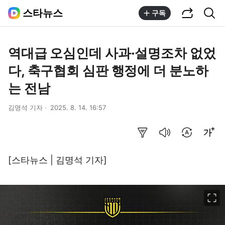
공유하기
통합검색
스타뉴스
구독
역대급 오심인데 사과·설명조차 없었
다, 축구협회 심판 행정에 더 분노하
는 전남
김명석 기자
2025. 8. 14. 16:57
요약보기
음성으로 듣기
번역 설정
글씨크기 조절하기
[스타뉴스 | 김명석 기자]
이미지 크게 보기